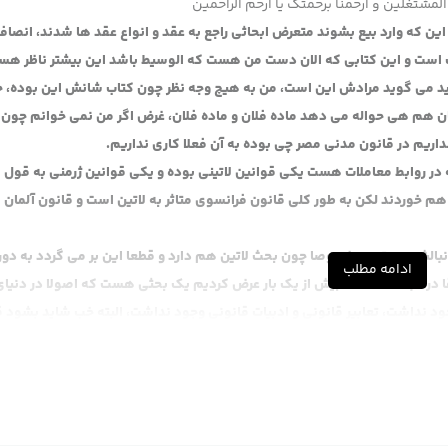
المشتغلین و ارحمنا برحمتک یا ارحم الراحمین
ین که وارد بیع بشوند متعرض ابحاثی راجع به عقد و انواع عقد ها شدند، انصاف
سب است و این کتابی که الان دست من هست که الوسیط باشد این بیشتر ناظر هس
د می گوید مرادش این است، من به هیچ وجه نظر چون کتاب شانش این بوده، حال
ان هم هی حواله می دهد ماده فلان و ماده فلان، غرض اگر من نمی خوانم چون 
نداریم در قانون مدنی مصر چی بوده به آن فعلا کاری نداریم.
در روابط معاملات هست یکی قوانین لاتینی بوده و یکی قوانین ژرمنی به قول ا
ه هم خوردند لکن به طور کلی قانون فرانسوی متاثر به لاتین است و قانون آلمان م
دنبالش هستیم مخصوصا چون بحث لاتین هم دارد و قطعا این بر می گردد به دور
ادامه مطلب
بقا در مباحث مختلف بیش از یک بار عرض کردیم یک بحثی هست که اصولا در دنیای
وجود نداشت، تعابیر قانونی و ادبیات قانونی وجود نداشت، البته خب شاید بشود 
ن توضیحاتش را من عرض کردم، فعلا این قسمت را الان نمی خواهیم وارد بشویم ،