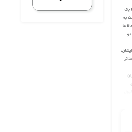
ا یک
ت به
ا ما
دو
یشان،
تاثر
ان
قبول
 فعلا