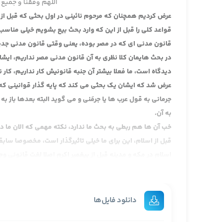
اللهم وفقنا و جمیع 
عرض کردیم همچنان که مرحوم نائینی در اول بحثی که قبل از ا
قواعد کلی را قبل از این که وارد بحث بیع بشویم خیلی منا
قانون مدنی ای که در مصر بوده، یعنی وقتی قانون مدنی جدی
در بحث هایمان کلا نظری به آن قانون مدنی مصر نداریم، ایش
دیدگاه است، ما فعلا بیشتر آن جنبه قانونیش کار نداریم، کار 
عرض شد که ایشان یک بحثی می کند که پایه گذار قوانینی که 
جرمانی به قول عرب ها یا جرمَنی و می گوید البته بعدها باز ب
به آن.
خب آن ها هم ربطی به بحث ما ندارد، نکته مهمی که الان ما 
قبل از اسلام، این برای ما خیلی تاثیرگذار است، مخصوصا سا
اسلام در مکه و مدینه قبل از پیغمبر اکرم اصلا لغت قانونی 
کرد ادبیات اما بلا اشکال اسلام روحش روح قانونی است، و ای
این قسمت را نمی خواهیم الان وارد بشویم.
آن وقت عرض کردیم ما در یونان و در روم بعدها
دانلود فایل‌ها
پرسش: دین اسلامی قانونی هست؟