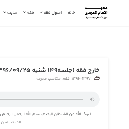
خانه
اصول فقه
فقه
حدیث
خارج فقه (جلسه49) شنبه 1396/09/25
1396-1397
،
فقه
،
مکاسب محرمه
اعوذ بالله من الشیطان الرجیم، بسم الله الرحمن الرحیم و
المعصومین و 