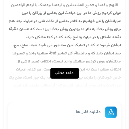
اللهم وفقنا و جمیع المشتغلین و ارحمنا برحمتک یا ارحم الراحمین
عرض کردیم روش ما در این مباحث این بعضی از بزرگان را عین
عباراتشان را می خوانیم به خاطر بعضی از نکات فنی در عبارت، بعد هم
برای روش بحث به نظر ما بهترین روش بحث این است که انسان دقیقا
نقطه اشکال را در عبارت واضح بکند که در کجا مشکل دارد.
ایشان فرمودند که در تملیک عین سه جور می شود هبه، صلح، بیع.
بعد ایشان دارد که و بالجملة، کل تعابیر ثلاثة مطلبها واحد و تعبیرها
مختلفان، عرض کردیم مطلبش واحد نیست، اختلاف تعبیر ناشی از
اختلاف مطلب است نه این که تعبیر مختلف است، هر کدام ادبیات
ادامه مطلب
خاص خودشان را دارند، بیع یک جور است، هبه یک جور است، صلح یک
جور است و اضافه بر آن عرض کردیم که اگر مطالب متعدد شد تعبیر
هم باید طبق مطالب باشد، این طور نمی شود که تعبیرش غیر از
مطلب باشد.
و جاز التعبیر بکلٍ مقام الآخر، این جاز ایشان هم خواهی نخواهی
دانلود فایل‌ها
اشکال دارد.
فیُصرف بالتملیک تارة بعبارة وهبتُ و ملکتُ این تصریح در تملیک است،