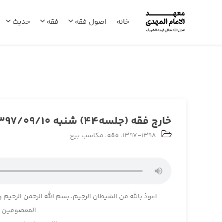
خانه
اصول فقه
فقه
حدیث
خارج فقه (جلسه44) شنبه 1397/09/10
1397-1398
،
فقه
،
مکاسب بیع
اعوذ بالله من الشیطان الرجیم، بسم الله الرحمن الرحیم و
المعصومین و 