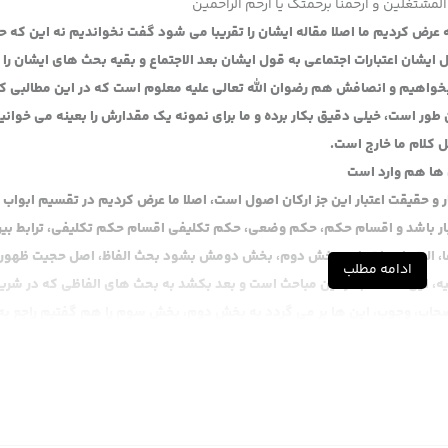
المشتغلین و ارحمنا برحمتک یا ارحم الراحمین
عرض کردیم ما اصلا مقاله ایشان را تقریبا می شود گفت نخواندیم نه این که حا
 ایشان اعتبارات اجتماعی به قول ایشان بعد الاجتماع و بقیه بحث های ایشان را 
واهیم و انصافش هم رضوان الله تعالی علیه معلوم است که در این مطالبی ک
ر است، خیلی دقیق بکار برده و ما برای نمونه یک مقدارش را بعینه می خوانی
ل کلام ما خارج است.
 ها هم وارد است
بار و حقیقت اعتبار این جز ارکان اصول است، اصلا ما عرض کردیم در تقسیم ابواب
ار باشد و اقسام حکم، حکم وضعی، حکم تکلیفی اقسام حکم تکلیفی، ترابط بی
ها، البته ادبیات را در بخش دوم، بخش دومش بشود بحث الفاظ، اصل حجیت ظهور،
ادامه مطلب
قیه، این ها تمام در این مباحث است و بعد بکشد به بحث های الفاظی که در شر
حاب، وجوب، این ها بر می گردد به بخش دوم، بخش سوم را هم گفتیم راجع به
دینه و سد ذرائع، حدودا مجموعا در مصادر تشریع چیزی در حدود بیست مورد را 
ر ، این ها را جداگانه در یک فصلی قرار بدهیم، فصل بعدیش هم طرق اثبات قرا
ول عملیه ای که در شبهات حکمیه جاری می شود که جزء اصول است و اصول عمل
ابتلاست و آثار خاصی دارد، فرض کنید مثلا اگر لا ضرر را جز قواعد فقهی، قواع