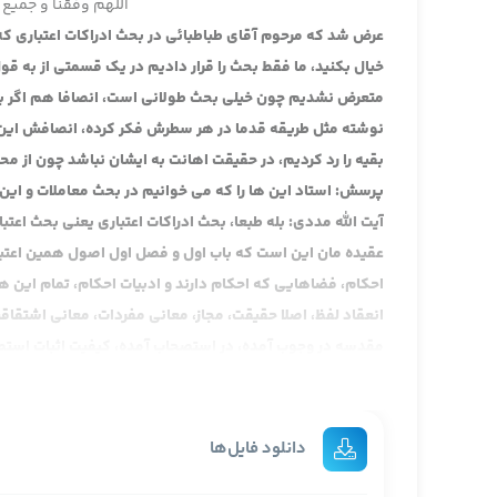
اللهم وفقنا و جمیع 
عرض شد که مرحوم آقای طباطبائی در بحث ادراکات اعتباری که 
خیال بکنید، ما فقط بحث را قرار دادیم در یک قسمتی از به قول
متعرض نشدیم چون خیلی بحث طولانی است، انصافا هم اگر بخ
نوشته مثل طریقه قدما در هر سطرش فکر کرده، انصافش این طو
بقیه را رد کردیم، در حقیقت اهانت به ایشان نباشد چون از مح
پرسش: استاد این ها را که می خوانیم در بحث معاملات و این
آیت الله مددی: بله طبعا، بحث ادراکات اعتباری یعنی بحث اعت
عقیده مان این است که باب اول و فصل اول اصول همین اعتب
احکام، فضاهایی که احکام دارند و ادبیات احکام، تمام این 
انعقاد لفظ، اصلا حقیقت، مجاز، معانی مفردات، معانی اشتقا
مقدسه در وجوب آمده، در استصحاب آمده، کیفیت اثبات استص
مصادر تشریع قرار بدهیم، کتاب و سنت و اجماع و اجماع اهل م
حیث المجموع در کلمات عامه آمده است، با استحسان و استظها
بدهیم. این فصل بعدی چهارم را، فصل پنجم اصول عملیه، اص
دانلود فایل‌ها
که در شبهات حکمیه نیست لکن کثیرالدوران است یعنی خیلی محل 