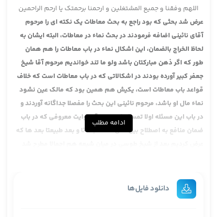
اللهم وفقنا و جمیع المشتغلین و ارحمنا برحمتک یا ارحم الراحمین
عرض شد بحثی که بود راجع به بحث معاطات یک نکته ای را مرحوم
آقای نائینی اضافه فرمودند در بحث نماء در معاطات، البته ایشان به
لحاظ الخراج بالضمان، این اشکال نماء در باب معاطات را هم همان
طور که اگر ذهن مبارکتان باشد ولو ما تند خواندیم مرحوم آقا شیخ
جعفر کبیر آورده بودند در اشکالاتی که در باب معاطات است که خلاف
قواعد باب معاطات است، یکیش هم همین بود که مالک عین نشود
نماء مال او باشد، مرحوم نائینی این بحث را مفصلا جداگانه آوردند و
در باب این مسئله اولا تمسک کردند به آن روایت معروفی که در باب
ادامه مطلب
ضمان منافع به اصطلاح بین اهل سنت ابتدائا و بعد طبیعتا بعد ها که
عرض کردیم بعد از شیخ طوسی در میان شیعه هم اجمالا مطرح شد
روایت الخراج بالضمان که بگوییم هر جا که ضمان باشد، حالا ضمان
هم مراد یا ملک است یا قبض است که اشاره کردیم خراج هم تابع آن
است، به این مناسبت چون بعد هم در مقبوض به عقد فاسد این
دانلود فایل‌ها
بحث خواهد آمد دیگه حالا دیدیم مرحوم نائینی این جا متعرض شدند
ما این جا متعرض بشویم دیگه آن جا ارجاع به این جا داده بشود.