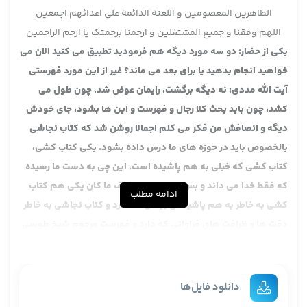
الطاهرین المعصومین و اللعنة الدائمة علی اعدائهم اجمعین
اللهم وفقنا و جمیع المشتغلین و ارحمنا برحمتک یا ارحم الراحمین
یکی از حضار: دو سه مورد دیگه هم فرمودید تطبیق می کنید الان می
خواهید انجام بدهید یا برای بعد می ماند؟ غیر از این مورد فهرستی
آیت الله مددی: نه دیگه برگشت، رایمان عوض شد، چون طول می
کشد، چون باید بحث کلا رجال و فهرست و این ها بشود، جای خودش
دیگه و انصافش من فکر می کنم اجمالا روشن شد که کتاب نجاشی
بالخصوص باید در حوزه های ما درس داده بشود. یکی کتاب کشی،
کتاب کشی که خیلی به هم پاشیده است، این چی به دست ما رسیده
که فقط خدا می داند و بس. علی ای حال کیف ما کان یکی هم کتاب
ادامه مطلب
کشی به خاطر به هم پاشیدگی زیادی که دارد و کتاب نجاشی به خاطر
دقت ها و ظرافت های فراوانی که دارد و فهرست مرحوم شیخ طوسی
به خاطر مجموعه چون شیخ طوسی حالت گزینشی نیست، کتاب موجود
بوده برداشته نقل کرده، به لحاظ معلومات و تنقیح و تصحیح آن
معلوماتی که ایشان، هر کدام به یک لحاظی دارای نکات خاص خودش
دانلود فایل‌ها
است اما این نجاشی انصافا بسیار کارهای لطیف ظریف دقیقی را