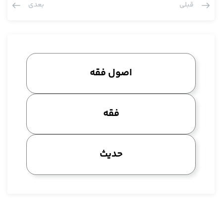
قبلی
بعدی
آیت الله مددی: خب با شاید است دیگه، نه چون دیدم یکی از آقایان
نوشته که، همان قصه را آورده که سیدالشهدا گفتند بیا کمک، گفت
نه، من در این جنگ وارد نمی شوم، اسب من این طور هست و کسی
سوارش بشود بهش کسی نمی رسد، یعنی سوار اسب من شو و فرار
کن، هیچ اسب دیگری به این نمی رسد، و این شمشیر من کذا، حضرت
اصول فقه
فرمودند نه، من نه اسبت را می خواهم و نه شمشیر برو از این جا هم
دور بشو، چون اگر کسی فریاد ما را بشنود و ناله ما را بشنود کمک
نکند کبّه الله، البته چاپ شده اکبّه، نه صحیحش کبّه، کبّه الله علی
فقه
منخره فی النار، دیدم یکی نوشته که این که حضرت فرمودند دور بشو
حضرت به این شفقت داشتند، این مورد شقفت، واقعا در رجال کار به
کجاها رسیده!!
حدیث
به هر حال چون دیدم بعضی ها هنوز هم چاپ کردند و متاسفانه
اسم این شخص را جز سلف صالح بردند که حالا نمی خواهم بگویم لذا
دیروز یک مقدار از اختیار ما خارج شد.
عرض کنم خدمتتان که بحث راجع به اراضی خراجیه بود، راجع به نجاشی
ان شا الله اگر فرصت های دیگری چون حالا دیگه وارد بیع که می