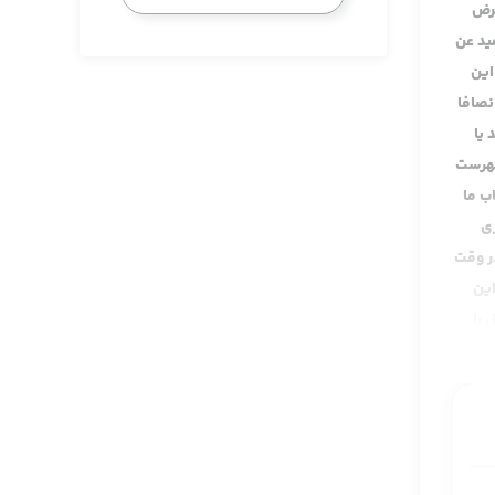
عرض
ید عن
این
نصافا
 یا
فهرست
ب ما
ری
ر وقت
این
 را
سال از نجاشی به این
ضافه بشود 36 سال می