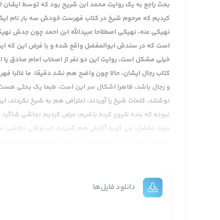
اللهم وفقنا و جمیع 
بحث راجع به یک روایت محمد ابن شریح بود که توسط ایشان 
کردیم که مرحوم شیخ در کتاب فهرست خودش سه بار نام ایشان 
نهیکی عنه، نهیکی اصطلاحا عبیدالله ابن احمد چون جدش نه
است که در سندش ابوالمفضل واقع شده و با فرض این که ایشان
خیلی مشکل است، روایت این دو نفر از اصحاب امام صادق یا ا
کتاب رجال ایشان، حالا چون واضح هم نشد دقیقا، ما غالبا ف
و رجال باشد، ظاهرا اشکال سر این است، طبعا یک بحثی هست عده
نوشتند، کلمات شیخ را آوردند، اعتراض هم به شیخ نکردند، ا
نبوده که بنده شروع کرده باشیم، عرض کردیم نجاشی شاگرد اب
فوت مفضل، می گوید آثارش هم شنیده، خب وقتی نجاشی نیاور
اشکال را مطرح می کنم، اشکال در قرن پانزدهم نیست، ما شما
شود، مرحوم شیخ طوسی بیست و سه ساله بوده و توسط مشایخ 
دانلود فایل‌ها
نبوده، پس بنابراین در حقیقت مرحوم شیخ طوسی روی قاعده این