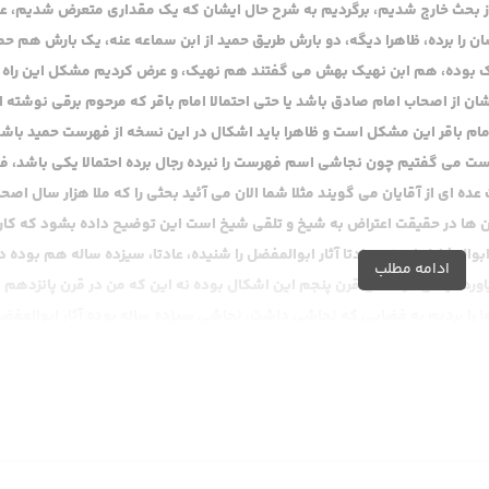
المشتغلین و ارحمنا برحمتک یا ارحم الراحمین
از بحث خارج شدیم، برگردیم به شرح حال ایشان که یک مقداری متعرض شدیم، 
را برده، ظاهرا دیگه، دو بارش طریق حمید از ابن سماعه عنه، یک بارش هم حم
یک بوده، هم ابن نهیک بهش می گفتند هم نهیک، و عرض کردیم مشکل این راه 
 از اصحاب امام صادق باشد یا حتی احتمالا امام باقر که مرحوم برقی نوشته ا
مام باقر این مشکل است و ظاهرا باید اشکال در این نسخه از فهرست حمید باشد
هرست می گفتیم چون نجاشی اسم فهرست را نبرده رجال برده احتمالا یکی باشد، 
 ای از آقایان می گویند مثلا شما الان می آئید بحثی را که ملا هزار سال اصحا
ین ها در حقیقت اعتراض به شیخ و تلقی شیخ است این توضیح داده بشود که کا
والمفضل است و عادتا آثار ابوالمفضل را شنیده، عادتا، سیزده ساله هم بوده د
ادامه مطلب
ده یعنی در همان قرن پنجم این اشکال بوده نه این که من در قرن پانزدهم 
 را بردیم به فضایی که نجاشی داشت، نجاشی سیزده ساله بوده آثار ابوالمفضل
دیده و از خودش هم شنیده لکن می گوید تجنبتُ، نقل نمی کنم، مرحوم شیخ طوسی وقتی به بغداد آمده 23 ساله بوده، ده 
معنا بزرگتر یعنی ده سال به لحاظ ابوالمفضل، مرحوم شیخ طوسی 23 ساله بوده البته فرقش با نجاشی با سیزده سال ا
خودش آثار ابوالمفضل را دیده، مستقیم هم ندیده، چون اصلا نبوده، بغداد
 که مثلا آثار را جمع آوری بکند از فهرست حمید نقل کرده.