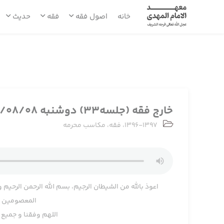
خانه
اصول فقه
فقه
حدیث
خارج فقه (جلسه33) دوشنبه 1396/08/08
1396-1397
،
فقه
،
مکاسب محرمه
اعوذ بالله من الشیطان الرجیم، بسم الله الرحمن الرحیم و
المعصومین و 