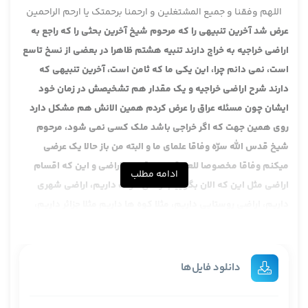
اللهم وفقنا و جمیع المشتغلین و ارحمنا برحمتک یا ارحم الراحمین
عرض شد آخرین تنبیهی را که مرحوم شیخ آخرین بحثی را که راجع به
اراضی خراجیه به خراج دارند تنبیه هشتم ظاهرا در بعضی از نسخ تاسع
است، نمی دانم چرا، این یکی ما که ثامن است، آخرین تنبیهی که
دارند شرح اراضی خراجیه و یک مقدار هم تشخیصش در زمان خود
ایشان چون مسئله عراق را عرض کردم همین الانش هم مشکل دارد
روی همین جهت که اگر خراجی باشد ملک کسی نمی شود، مرحوم
شیخ قدس الله سرّه وفاقا علمای ما و البته من باز حالا یک عرضی
میکنم وفاقا مخصوصا للعامة، این تقسیم اراضی و این که اقسام
ادامه مطلب
اراضی مثل این که الان بگوییم اراضی موات داریم، اراضی شهری
داریم، اراضی روستایی داریم، مثلا کوه ها داریم مثلا جزائر داریم،
جزائری که مسکونی است، این الان یک بحث اقتصادی زنده است یعنی
این بحث اقتصادی است، من توضیحاتش را عرض کردم و نقشی را که
زمین در اقتصاد دارد، این دیگه جای تکرار توضیحاتش نیست اما
دانلود فایل‌ها
خراجی بودن این اصطلاح اسلامی است چون من عرض کردم مباحث را
یکی در فقه شیعه مطرح می کنیم، یکی در فقه اسلامی مطرح می