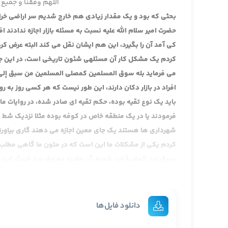
اللهم وفقنا و جمیع 
بحثی که بود و یک مقدار زیادی هم خارج شدیم سر اراضی خراجی
حضرت امیر سلام الله علیه نسبت به مسئله بازار اجازه ندادند 
کی آمد آن را بگیرد، این هم ایشان نقل می کند البته عرض ک
کردم یک مشکل کار آن مسئله­ی شئون تاریخی است، در این جا 
می فرماید بله سوق المسلمین کمصلی المسلمین من سبق إلی ش
افراد در بازار دکان دارند، این طور نیست که هر کسی روز به روز
باید یک نوع تقیه بوده، حکم تقیه ای صادر شده، در روایات م
فرمودند یا در یک منطقه خاص در کوفه بوده مثلا نزدیک شط ک
شهرداری ها هستند یک جای معین اجازه می دهند گاری بیاورند
کردم یکی از مشکلات ما این است که در متون ما گاهی مطلب نق
سوق زمن المغیرة ابن شعبه، آن مغیره معروف مرد خبیث، این ش
اصل حکم مال همان دومی است، اصل این مطلب که مغیره این را
می کنند و لکن با قرینه روایت معلوم می شود احتمالا حکم دو
فیه، خب می دانید زیاد و بعد پسرش عبیدالله ابن زیاد این ها 
دانلود فایل‌ها
امیه بوده این شخص می گوید نه آقا تا مادام تشکیلاتی این 