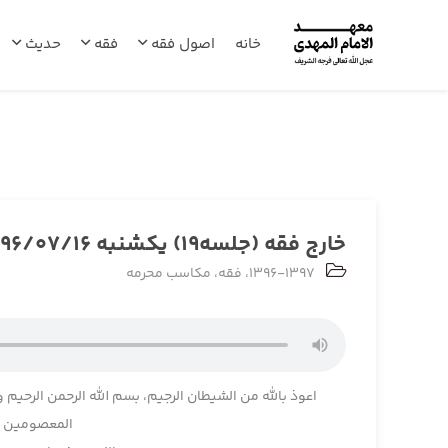
خانه
اصول فقه
فقه
حدیث
خارج فقه (جلسه19) یکشنبه 1396/07/16
1396-1397
،
فقه
،
مکاسب محرمه
اعوذ بالله من الشیطان الرجیم، بسم الله الرحمن الرحیم و
المعصومین و 