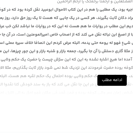
المشتغلین و ارحمنا برحمتک یا ارحم الراحمین
ه بود، یک مطلبی را هم در این کتاب الاموال ابوعبید نقل کرده بود که در کوف
افراد دکان ثابت بگیرند، هر کسی در یک جایی که هست تا یک روز حق دارد، روز بع
ردیم این مطلب در روایات ما هم هست نه این که در روایات ما نباشد لکن خب ع
از اصبغ ابن نباته نقل می کند که از اصحاب خاص امیرالمومنین است، در آن جا
یءٍ فهو له یومه حتی یدعه، البته عرض کردم این انصافا خلاف سیره عملی اس
 مثلا گاری دستش را آن جا بگیرد، جمعه بازار و شنبه بازار و این جور چیزها، این م
ا آمده اما هیچ اشاره نشده به این که این سرّش چیست یا حضرت یک حکم ولایی ر
وفه بوده حضرت فرمودند این نزدیک شط نمی شود بازار ثابت بگذاریم، مثلا الا
، بازار روزانه، شاید یک حکم ولایی بوده احتمال یک حکم تقیه هم هست، البت
ادامه مطلب
ل نشده، مثلا ایشان در این جا نقل می کند که باز به سند خودش کنا نقدوا ال
خص زمان عمر والی کوفه بوده و فمن قعد فی مکانٍ فهو احق به إلی اللیل، احتم
 تطبیق می کرده. عرض کردم در روایت ما آمده به امیرالمومنین، در این جا ه
می، بعدش هم این طور دارد فلما جائنا زیادٌ قال من قعد فی مکانٍ فهو احق به
اصلا بعد از امیرالمومنین اند، معلوم می شود زیاد که می آید که از طرف خلفای ب
جا گذاشته، نه این که روزانه، این مکان مال توست، فلذا این احتمال هست که 