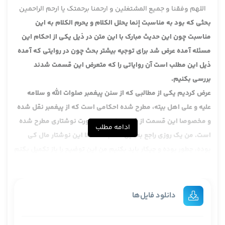
اللهم وفقنا و جمیع المشتغلین و ارحمنا برحمتک یا ارحم الراحمین
بحثی که بود به مناسبت إنما یحلل الکلام و یحرم الکلام به این
مناسبت چون این حدیث مبارک با این متن در ذیل یکی از احکام این
مسئله آمده عرض شد برای توجیه بیشتر بحث چون در روایتی که آمده
ذیل این مطلب است آن روایاتی را که متعرض این قسمت شدند
بررسی بکنیم.
عرض کردیم یکی از مطالبی که از سنن پیغمبر صلوات الله و سلامه
علیه و علی اهل بیته، مطرح شده احکامی است که از پیغمبر نقل شده
و مخصوصا این قسمت از قول پیغمبر به صورت نوشتاری مطرح شده
ادامه مطلب
است. من یک روزی راجع به این مطلب که مثلا این نوشتار مال کی
بوده، چطور بوده و چیکار باید بکنیم من این توضیح را باز تکمیل بکنم
که هدف ما این نیست که فقط بیاییم بگوییم تاریخش این بوده،
نوشتارش این بوده، کذا بوده، کتاب بوده. هدف این است که آشنا
بشویم، من که تکرار می کنم، آشنا بشویم با کیفیت تولد فقه در
دانلود فایل‌ها
دنیای اسلام، این چجوری پیدا شد و نوشتن سنن پیغمبر چجوری شد.
من همیشه عرض کردم که بعد از پیغمبر اکرم صلوات الله و سلامه