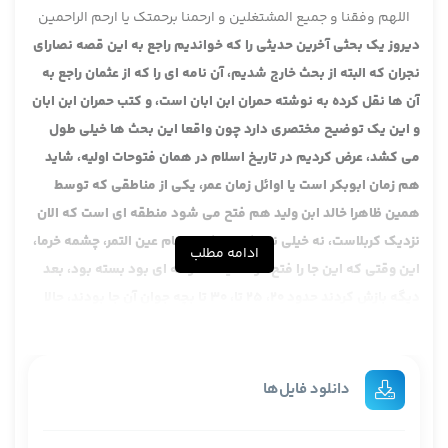
اللهم وفقنا و جمیع المشتغلین و ارحمنا برحمتک یا ارحم الراحمین
دیروز یک بحثی آخرین حدیثی را که خواندیم راجع به این قصه نصارای
نجران که البته از بحث خارج شدیم، آن نامه ای را که از عثمان راجع به
آن ها نقل کرده به نوشته حمران ابن ابان است، و کتب حمران ابن ابان
و این یک توضیح مختصری دارد چون واقعا این بحث ها خیلی طول
می کشد، عرض کردیم در تاریخ اسلام در همان فتوحات اولیه، شاید
هم زمان ابوبکر است یا اوائل زمان عمر، یکی از مناطقی که توسط
همین ظاهرا خالد ابن ولید هم فتح می شود منطقه ای است که الان
نزدیک کربلاست، نه خیلی نزدیک نزدیک، به نام عین التمر، چشمه خرما،
ادامه مطلب
این وقتی که این جا را فتح کردند یک مدرسه ای بود بسته بود، بعد
دیگه بازش کردند حدود 20، 25 تا، 30 تا بچه جوان آن جا بودند، حالا
هم نوشته شده مسیحی بودند، هم نوشته شده این ها یهودی
بودند، خیلی بچه های فوق العاده ای هستند به لحاظ هوش و
استعداد و این ها، این ها را اصطلاحا در تاریخ اسلام سبی عین التمر
دانلود فایل‌ها
می گویند، سبی با سین وباء و یاء، سبی یعنی اسیر، اسیران عین التمر
یا بردگان چون سبی به معنای برده هم بوده، مسبی یعنی برده. این