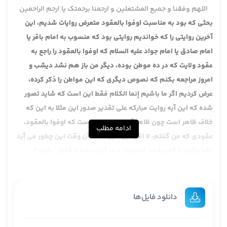
اللهم وفقنا و جمیع المشتغلین و ارحمنا برحمتک یا ارحم الراحمین
بحثی که بود به مناسبت اوفوا بالعقود متعرض روایات شدیم، این
آخرین روایتی را که خواندیم روایتی بود که منسوب به امام باقر یا
امام صادق یا امام جواد علیه السلام که اوفوا بالعقود را راجع به
عقود ولایت که در ده موطن بوده، دیگر من باز هم نشد دیشب و
امروز مراجعه بکنم که نصوص دیگری که این مواطن را ذکر کرده،
عرض کردیم اگر ما باشیم إنما الکلام فقط این است که شاید تصور
شده که این آیه روایت مبارکه علی تقدیر صدور این مثلا به این که
خلاف ظاهر است چون ظاهر آیه مبارکه این است که اوفوا بالعقود،
ادامه مطلب
عقودی که من گفتم، لا اقل این طور است، آن وقت این چطور می آید
عقد ولایت را که پیغمبر فرمودند و در آیات نیامده شامل بشود؟
عرض کنیم ممکن است در جواب این طور گفته بشود چون روایتش را
که الان قبول نکردیم اما ممکن است توجیه بشود که این اولا خوب
دقت بکنید این تفسیری که ده موطن قبلا بوده و این ناظر به آن باشد
دانلود فایل‌ها
این مبنی است به لحاظ نکته فنی که آیه مبارکه اوفوا بالعقود ناظر به
امور سابق است، این را خواندیم از تفاسیر اهل سنت و هم یک مقدار