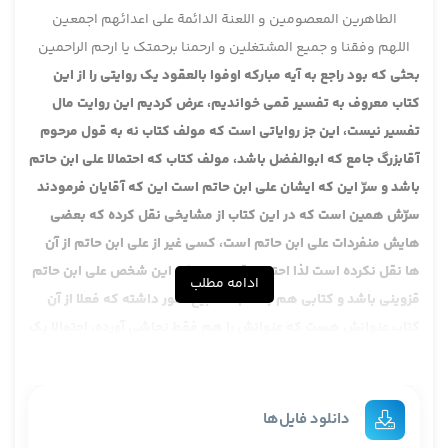
الطاهرین المعصومین و اللعنة الدائمة علی اعدائهم اجمعین
اللهم وفقنا و جمیع المشتغلین و ارحمنا برحمتک یا ارحم الراحمین
بحثی که بود راجع به آیه مبارکه اوفوا بالعقود یک روایتی را از این
کتاب معروف به تفسیر قمی خواندیم، عرض کردیم این روایت مال
تفسیر نیست، این جز روایاتی است که مولف کتاب نه به قول مرحوم
آقابزرگ جامع که ابوالفضل باشد، مولف کتاب که احتمالا علی ابن حاتم
باشد و سرّ این که ایشان علی ابن حاتم است این که آقایان فرمودند
سرّش همین است که در این کتاب از مشایخی نقل کرده که بعضی
هایش منفردات علی ابن حاتم است، کسی غیر از علی ابن حاتم از آن
ها نقل نکرده است لذا احتمال قوی دارد که این شخص علی ابن حاتم
ادامه مطلب
قزوینی باشد و کتابی هم به نام مصابیح النور داشته که فعلا از آن
کتاب عنوانش هست که عنوانش را هم فقط نجاشی آورده، احتمالا یک
نوع تفسیر باشد، مصابیح را بعد از علی ابن حاتم یکی از بزرگان که
خیلی هم در حوزه های ما متعارف است به نام وزیر مغربی یا ابن الوزیر
مغربی ایشان هم یک تفسیری دارد به نام المصابیح که شبیه همین
دانلود فایل‌ها
هست، البته آن تفسیرش با این فرق می کند، نکات خاصی هم تفسیر