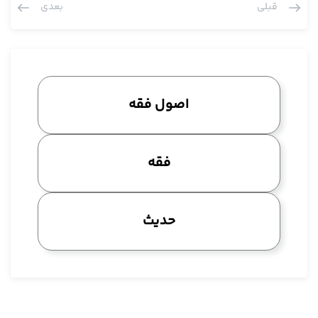
قبلی
بعدی
که از مهم ترین کتاب ها حتی ما ابتدائا احتمال می دادیم این تفسیر
مال آن باشد لکن شواهد مویدش نبود، یکی از مهم ترین کتاب هایی
که تاویل ما نزل من القرآن فی اهل البیت است مال ابن ماهیار است،
تقریبا معاصر کلینی است ابن ماهیار، مرحوم نجاشی و دیگران نوشتند
هزار ورقه بوده یعنی دو هزار صفحه چون در زمان ما می خواهد چاپ
اصول فقه
بشود یک چیزی حدود بیست جلد باشد که از سنی ها هم چقدر نقل
کرده است، در آیات مبارکه ای که در شان اهل بیت، معلوم می شود
روایات خیلی زیاد بوده و این حذف شده، این تفسیر ابن ماهیار از
فقه
تفاسیر تاویلی بسیار مهم ماست که متاسفانه به اختیار ما نرسیده
است، یک مقدارش در این کتاب تاویل الایات الظاهرة آمده، در برهان
هم از آن نقل می کنند، اخیرا یعنی چند سال پیش، بیست سال، سی
حدیث
سال پیش هم شنیده بودم یک جمع آوری می کنند یعنی تالیف، به
اصطلاح گرد آوری نه این که نسخه ای از آن پیدا شده باشد، بازسازی،
یک بازسازی دارد می شود. علی ای حال نوشتند: لم یصنف مثله، واقعا
اگر راست باشد هزار ورقه در آیاتی که،؛ ما الان نداریم، الان کل روایات
را بخواهیم جمع بکنیم الان این قدر نمی شود، ایشان در آن زمان