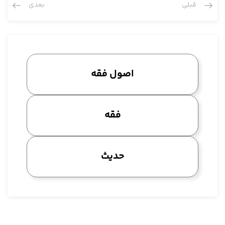
قبلی
بعدی
شیعه نداریم، مرحوم سید علیخان مدنی هم خوب است، تحلیلات
قشنگی هم دارد، همین ترازش چاپ شده، حدائق الندیه اش هم شرح
صمدیه است و لکن دیگر چون وارد بحث بشوم چون خیلی از بحث خارج
می شویم لکن انصافا قابل قیاس با مرحوم نجم الائمه است، البته
این نه به معنای این که آن چه که در این کتاب آورده کلا قبول داشته
اصول فقه
باشیم لکن به هر حال انصافا هم شرح شافیه اش و البته شرح کافیه
اش بیشتر، بسیار دقیق و خیلی لطائف فراوانی دارد و تحلیل هم دارد و
بعضی از جاهای معنای حرفی را که ایشان نوشته واقعا انصافا جز ابدع
فقه
مما خرج است، البته ایشان در باب استثنا هم یک حرفی دارد که ما در
بحث استثنای تخصیص متعرض شدیم انصافا حرف ایشان را قبول
نکردیم، قابل قبول نبود اما در معنای حرفی تحلیلی دارد، در معنای
حدیث
حرفی که یوجد المعنی فی غیره این اولین بار هم هست در دنیای عرب
این تحلیل به این دقیقی در معنای حرفی را ایشان ارائه می دهد
قدس الله سرّه و عرض کردیم ظاهرا این چیز هایی که اصولیین متاخر
ما مثل مرحوم نائینی که معنای حرفی را ایجادی می داند ظاهرش
اصلش از ایشان باشد.