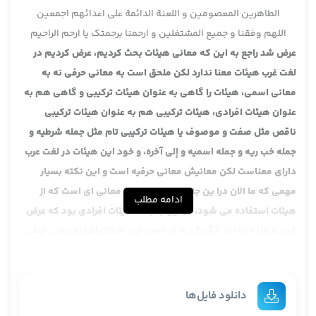
الطاهرین المعصومین و اللعنة الدائمة علی اعدائهم اجمعین
اللهم وفقنا و جمیع المشتغلین و ارحمنا برحمتک یا ارحم الراحیم
عرض شد راجع به این که معانی هیئات بحث کردیم، عرض کردیم در
لغت غرب هیئات معنا ندارد لکن ملحق است به معانی حرفی نه به
معانی اسمی، هیئات را گاهی به عنوان هیئات ترکیبی و گاهی هم به
عنوان هیئات افرادی، هیئات ترکیبی هم به عنوان هیئات ترکیبی
ناقص مثل صفت و موصوف یا هیئات ترکیبی تام مثل جمله شرطیه و
جمله خب ریه و جمله اسمیه و إلی آخره، و خود این هیئات در لغت عرب
دارای معناست لکن معانیش معانی حرفیه است و این نکته بسیار
مهمی که ما الان درا ین جا داریم تحلیل این معانی ای است که از
ادامه مطلب
هیئات استفاده می شود، در این جا بحث هیئات افرادی بود که عرض
کردیم ماده وفا در قرآن کریم در ضمن این هیئات افرادی یعنی اوفی،
وفّی، توفّی و استوفی در ضمن این ها به کار برده شده، در ضمن این
هیئات افرادی که باب های مختلفی اند و بعد می ماند مثلا هیئت
ترکیبی که مثلا اوفوا بالعقد یا مثلا یوفون بالنذر، اما راجع به هیئات
دانلود فایل‌ها
ترکیبی دیروز توضیح را عرض کردیم و ما این را یک بحثی کردیم که