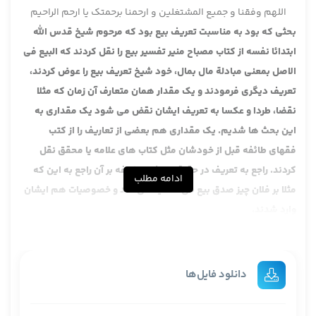
اللهم وفقنا و جمیع المشتغلین و ارحمنا برحمتک یا ارحم الراحیم
بحثی که بود به مناسبت تعریف بیع بود که مرحوم شیخ قدس الله
ابتدائا نفسه از کتاب مصباح منیر تفسیر بیع را نقل کردند که البیع فی
الاصل بمعنی مبادلة مال بمال، خود شیخ تعریف بیع را عوض کردند،
تعریف دیگری فرمودند و یک مقدار همان متعارف آن زمان که مثلا
نقضا، طردا و عکسا به تعریف ایشان نقض می شود یک مقداری به
این بحث ها شدیم. یک مقداری هم بعضی از تعاریف را از کتب
فقهای طائفه قبل از خودشان مثل کتاب های علامه یا محقق نقل
کردند. راجع به تعریف در حقیقت ایشان اضافه بر آن راجع به این که
ادامه مطلب
مثلا بر فلان چیز صدق بیع می کند یا نمی کند و خصوصیات هم ایشان
وارد شدند.
به خاطر این که در تعریف مشهوری که الان در زمان ما خیلی در السنه
اصحاب ما خیلی مشهور شده است به خاطر مکاسب شیخ که کتاب
درسی بوده و ایشان هم در اول و هو فی الاصل کما عن المصباح،
دانلود فایل‌ها
ایشان از مصباح المنیر مبادلة مال بمال را نقل می کنند. مرحوم شیخ
یک مقدار تفسیر کلمه مال را می دهند و بعد این که اقسام اموری