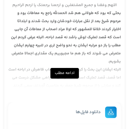
اللهم وفقنا و جمیع المشتغلین و ارحمنا برحمتک یا ارحم الراحیم
بحثی که بود که طولانی هم شد الحمدلله راجع به معاطات بود و
مرحوم شیخ بعد از نقل عبارات خودشان وارد بحث شدند و ابتدائا
اختیار کردند خلافا للمشهور که اولا مراد اصحاب از معاطات آن جایی
است که قصد تملیک توش باشد نه قصد اباحه، البته عرض کردم این
مطلب را باز دو مرتبه ایشان به نحو واضح تری در تنبیه چهارم ایشان
متعرض می شوند که باز هم ما مجبوریم یک مقداری اجمالا متعرض
بشویم.
البته ایشان این بحث را کردند که کلمات اصحاب ظاهرش در اباحه است
ادامه مطلب
اما قصد، قصد تملیک است، خب خواهی نخواهی مشکل درست می
کند و عبارتی را از مرحوم شیخ جعفر به مناسبت آوردند، سعی کردند
جواب ایشان را بدهند و عرض کردیم انصافا خیلی از جواب های مرحوم
شیخ روشن نیست، البته مطلب نمی خواهد حالا خیلی آدم اولا و ثانیا و
ثالثا بگوید، همین که انسان یک معامله ای را به یک قصدی انجام
دانلود فایل‌ها
بدهد لکن خلاف آن واقع بشود خود این مشکل زاست، نمی خواهد
بگوییم اولا، ثانیا و ثالثا، خود این که ما بگوییم بیاییم معتقد باشیم