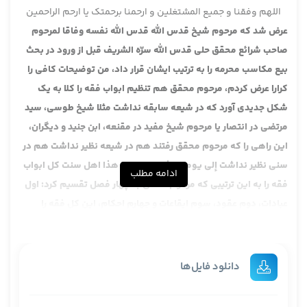
اللهم وفقنا و جمیع المشتغلین و ارحمنا برحمتک یا ارحم الراحمین
عرض شد که مرحوم شیخ قدس الله قدس الله نفسه وفاقا لمرحوم
صاحب شرائع محقق حلی قدس الله سرّه الشریف قبل از ورود در بحث
بیع مکاسب محرمه را به ترتیب ایشان قرار داد، من توضیحات کافی را
کرارا عرض کردم، مرحوم محقق هم تنظیم ابواب فقه را کلا به یک
شکل جدیدی آورد که در شیعه سابقه نداشت مثلا شیخ طوسی، سید
مرتضی در انتصار یا مرحوم شیخ مفید در مقنعه، ابن جنید و دیگران،
این راهی را که مرحوم محقق رفتند هم در شیعه نظیر نداشت هم در
سنی نظیر نداشت إلی یومنا هذا، الی یومنا هذا اهل سنت کل ابواب
ادامه مطلب
فقه را به این ترتیبی که مرحوم محقق به چهار فصل تقسیم کرد: اول
عبادات، دوم عقود، سوم ایقاعات و چهارم احکام، این کل فقه را
منظم کرد، این تنظیم را سنی ها هم ندارند، هنوز هم ندارند نه اینکه
سابقا، شیعه تا قبل از محقق نداشت، بعد از محقق تقریبا همه همین
راه را رفتند تقریبا و حالا گاه گاهی بعضی هایشان آمدند تغییری دادند
دانلود فایل‌ها
و بحث مکاسب را هم که ایشان متعرض شد، اول یک مکاسب را
تقسیم مکاسب کرد و مکاسب محرمه را ایشان برای اولین بار که قبل