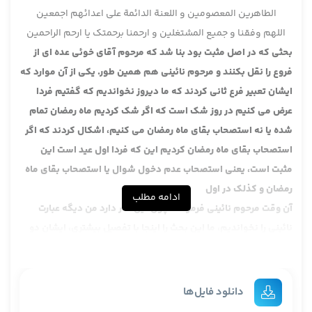
الطاهرین المعصومین و اللعنة الدائمة علی اعدائهم اجمعین
اللهم وفقنا و جمیع المشتغلین و ارحمنا برحمتک یا ارحم الراحمین
بحثی که در اصل مثبت بود بنا شد که مرحوم آقای خوئی عده ای از
فروع را نقل بکنند و مرحوم نائینی هم همین طور. یکی از آن موارد که
ایشان تعبیر فرع ثانی کردند که ما دیروز نخواندیم که گفتیم فردا
عرض می کنیم در روز شک است که اگر شک کردیم ماه رمضان تمام
شده یا نه استصحاب بقای ماه رمضان می کنیم، اشکال کردند که اگر
استصحاب بقای ماه رمضان کردیم این که فردا اول عید است این
مثبت است، یعنی استصحاب عدم دخول شوال یا استصحاب بقای ماه
رمضان و کذلک در اول
ادامه مطلب
آن وقت مرحوم نائینی فرمودند چون این آثار دارد من دیگه عبارت
نائینی را نخواندیم، ما این بحث را اینجا با تفصیل بیشتری، ایشان دو
صفحه، دو صفحه و خرده ای باید بحث بشود. تصادفا خود آقای خوئی
هم نسبتا طولانی وارد بحث شدند، نزدیک دو صفحه چند صفحه کمتر
خود مرحوم آقای خوئی هم وارد می شوند و خودشان هم سعی می
دانلود فایل‌ها
کنند یک جوابی که خودشان دارند متعرض بشوند.