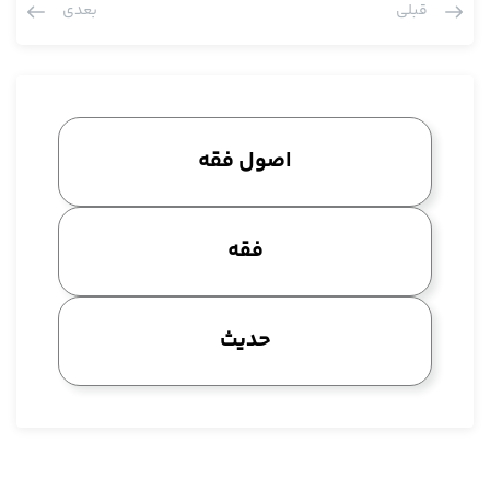
قبلی
بعدی
ماه رمضان بود اثبات اولیت را اگر بخواهد بکند.
و عرض کردیم در کفایه و مرحوم آقاضیا شاگرد ایشان معتقدند که
حدیث ناظر است به قاعده یقین در باب روزه و ربطی به استصحاب
ندارد، مرحوم نائینی و آقای خوئی معتقدند که حدیث مربوط به
استصحاب است و این توضیح را هم شاید همین تازگی، دو سه هفته
اصول فقه
پیش یا دو ماه پیش دادیم، توضیحا عرض کردیم که نه این مطلبی
است که ایشان فرمودند استصحاب است و نه آن مطلبی است که
قاعده یقین باشد، اصلا این نکته دیگری است، حدیث ناظر به یک
فقه
مسئله ای از عقل نظری است و هدف حدیث شرح سنت رسول الله
است، پیغمبر فرمودند صم للرویة، رویت یعنی یقین، پس همین که تو
می گوییم یوم الشک، یوم الشک که یقین نیست، یقین آن چیزی
حدیث
است که در آن شک نباشد، تا گفتی یوم الشک روزه نگیر چون پیغمبر
فرمود صم للرویة و این راجع به این، اصلا ربطی به هیچ کدام از این
دو مطلب ندارد که آقایان فرمودند، اصول متاخر، این راجع به آن.
و اما صم للرویة و افطر للرویة که در روایات ما آمده و در روایت اهل
سنت آمده که جز سنن ثابته رسول الله است توضیحش را عرض کردیم،