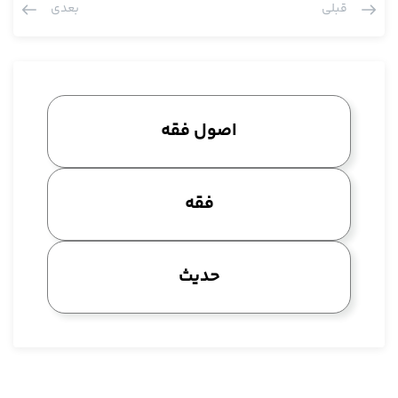
قبلی
بعدی
نیست که به هر راهی که ممکن است جمع بکنیم
البته ایشان تعبیر به قولهم دارد، حالا این قولهم در کجا آمده هو
اعلم بما قال
فانّه ما من دليلين متعارضين إلّا و يمكن الجمع بينهما عقلا
جمع عقلی و تبرعی می شود انجام داد
اصول فقه
فينسدّ باب التعارض
دیگه معنایش این است که باب تعارض بسته بشود، در این جا ایشان
باب تعارض تعبیر کرده
فقه
بل المراد من «الإمكان» هو الإمكان العرفي
که مثلا آن مزیت موجب ظهور کلام بشود.
پرسش: الجمع مهما امکان روایت است؟
حدیث
آیت الله مددی: حالا ان شا الله عرض می کنم.
بعد دو مرتبه ایشان دارند که در صفحه بعدی 727
و بالجملة: مجرّد إمكان التأويل و حمل أحد المتعارضين على خلاف
ظاهره لا يكفي في جواز الجمع بين الدليلين و إلّا لزم طرح الأخبار الواردة
في باب المتعارضين- من الترجيح بالسند أو التخيير- أو حملها على الفرد