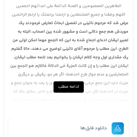
الطاهرین المعصومین و اللعنة الدائمة علی اعدائهم اجمعین
اللهم وفقنا و جمیع المشتغلین و ارحمنا برحمتک یا ارحم الراحمین
عرض شد که مرحوم نائینی در تفصیل ابحاث تعارض فرمودند یک
موردش هم جمع دلالی است و مشهور شده بین اصحاب، البته به
تعبیر ایشان ادعای اجماع شده به این که الجمع مهما امکن اولی من
الطرح، این مطلب را مرحوم آقای نائینی توضیح می دهند، حالا گفتیم
یک مقداری اول وجه کلام ایشان را بخوانیم بعد تتمه مطلب ایشان.
ایشان این مطلب را و إن کانت المزیة فی الدلالة فاللازم هو الجمع بین
المتعارضین و عدم جواز طرح احدهما، اگر هر دو، یکیش بر دیگری
مزیت دارد این جمع عرفی، البته ایشان مواردی را بعد به عنوان جمع و
ادامه مطلب
مزیت در احدهما نقل می کند مثل این که عام و خاص مطلق مثلا که
همین اخیرا بحث هایش گذشت، این ها را به اصطلاح به عنوان مزیت
در دلالت گرفته.
بعد فرمود و عن غوالی اللئالی، عرض کردم اسم این کتاب عوالی
اللئالی است نه غوالی
دانلود فایل‌ها
دعوى‏ الإجماع‏ على‏ أنّ‏ الجمع‏ بين الدليلين مهما أمكن أولى من الطرح.