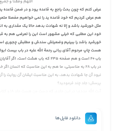
اللهم وفقنا و جمیع 
عرض کنم که چون بحث راجع به قاعده یود و در ضمن قاعده ید
هم عرض کردیم که خود قاعده ید را نمی خواهیم مفصلا متع
مثل خورشید باشد و إلا نه شهادت بدهد حالا یک مقداری به ان
خود این مطلبی که خیلی مشهور است این را تعرضی هم به قول
باب 20 است و هم صفحه 235 که باب هشت
در باب 28 به مناسبتی، ما هم به این مناسبت که انسان
نبود آن جا شهادت بدهد، به این مناسبت ایشان آن روایت را آ
پرسش: جلد چند فرمودید؟
آیت الله 
این کتاب آدرس می دهم باب 20
این ها را بخوانیم، عرض کردم روایت اول را که ایشان در باب 20 آورده
محمد بن يعقوب، عن عدة من أصحابنا
دانلود فایل‌ها
همین روایت را هم بعینه در باب هشتم آورده لکن به عنوان ع