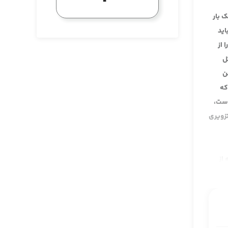
 بار
ید
 از
ل
که دست من
بانی رحمة الله علیه در باب بیست ابواب شهادات و به یک مناسبتی هم در باب هشت ابواب شهادات، هم صفحه 250 که
 است،
تزویری
ه از
قلا