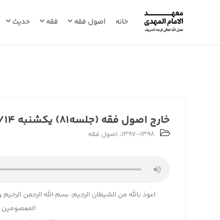
خانه
اصول فقه
فقه
حدیث
خارج اصول فقه (جلسه81) یکشنبه 1397/11/14
1397-1398
،
اصول فقه
اعوذ بالله من الشیطان الرجیم، بسم الله الرحمن الرحیم و
المعصومین و 