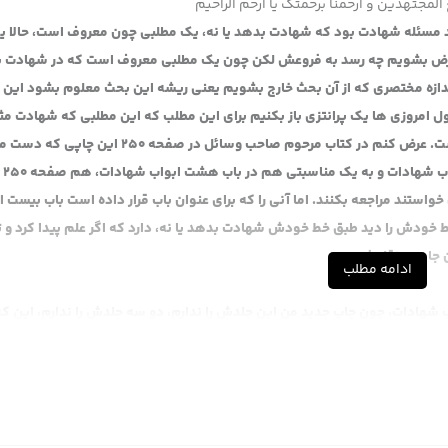
المجتهدین و ارحمنا برحمتک یا ارحم الراحیم
 مسئله شهادت بود که شهادت بدهد یا نه، یک مطلبی چون معروف است، حالا یک
رض بشویم چه رسد به فروعش لکن چون یک مطلبی معروف است که در شهادت با
دازه مختصری که از آن بحث خارج بشویم یعنی ریشه این بحث معلوم بشود این را
 امروزی ها یک پرانتزی باز بکنیم برای این مطلب که این مطلبی که شهادت مث
خورشید باشد را ببینیم وضعیتش سندش و مطلبش چجوری است. عرض کنم در کتاب مرحوم صاحب وسائل در صفحه 250 این چاپی 
هست چاپ مرحوم آقای ر
 است، اگر آقایان خواستند مراجعه بکنند. اما آنی را که برای عنوان باب قرار داده است باب بیست
 اگر خط خودش را دید طبق خط خودش شهادت بدهد یا نه، دارد که اگر علم پیدا کرد و 
ن جا هم نقل فرموده.
ادامه مطلب
مددی: در این جلدی که دست من هست جلد 18 و کتاب شهادات، چون چاپ جدید من این جلدش را ندارم، دو سه جلدش را ندارم، این ک
 و باب 8 و باب هشت را نگاه بفرمایید، حالا تصادفا ما هم دیشب خوابمان نبرد خیلی بی حالیم، گفتیم مختصر ا
نهم عن احمد