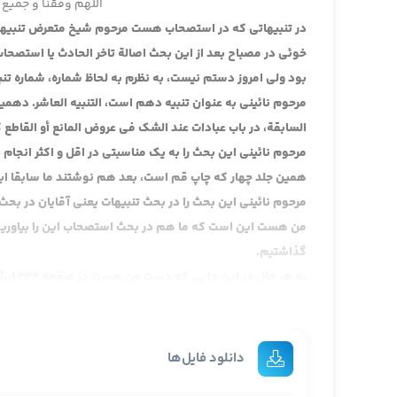
اللهم وفقنا و جمیع 
در تنبیهاتی که در استصحاب هست مرحوم شیخ متعرض تنبیه
خوئی در مصباح بعد از این بحث اصالة تاخر الحادث یا استصحاب 
بود ولی امروز دستم نیست، به نظرم به لحاظ شماره، شماره تنبی
مرحوم نائینی به عنوان تنبیه دهم است، التنبیه العاشر. دهمی
السابقة، در باب عبادات عند الشک فی عروض المانع أو القا
همین جلد چهار که چاپ قم است، بعد هم نوشتند ما سابقا ای
مرحوم نائینی این بحث را در بحث تنبیهات یعنی آقایان در بح
من هست این است که ما هم در بحث استصحاب این را بیاوریم
گذاشتیم.
به هر 
شدند و 231 مقدمه بحث است. از صفحه 231 الجهة الثانیة به این مناسبت بطلان عمل به زیاده و نقیصه ایشان متعرض شدند.
آن بحثی که در باب اقل و اکثر گذشت آن بحث راجع به این اس
دانلود فایل‌ها
عمل می شود، مقتضای قاعده با قطع نظر از ادله خاص. مشهور