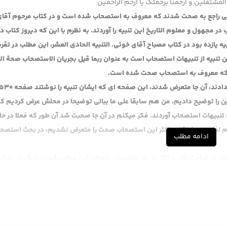
المشتغلین و ارحمنا برحمتک یا ارحم الراحمین
ی راجع به صحت شدند که معروف به استصحاب شده است و در کتاب مرحوم آقا
در مجهول و معلوم التاریخ این تنبیه را آوردند. به نظرم با این که دیروز کتاب 
ه یازده بود در کتاب مصباح آقای خوئی. التنبیه الحادی العشر، این مطلب در تقری
ن تنبیه از تنبیهات استصحاب است به عنوان ربما قیل بجریان الاستصحاب صحة الا
طع که معروف به استصحاب صحت شده است.
ن را توضیح دادیم. من هم سابقا علی ما ببالی توضیحا در محلش عرض کردیم ک
ث تنبیهات استصحاب آوردند. فکر میکنم در آن جا صحبت شد آن طور که فعلا در ح
 لذا در بحث اقل و اکثر این استصحاب صحت را متعرض نشدیم، در بحث استصح
ادامه مطلب
حال در این چاپی که دست من هست در صفحه 232 ایشان در مباحث اقل و اکثر به یک مناسبتی متعرض این مطلب شدند، دیگر در بحث
استصحاب متعرض نشدند، یک جا متعرض شدند. از صفحه 232 تا 237، البته چند کلمه ای هم از صفحه 238، از صفحه 32
ت که آیا زیاده و نقیصه مقتضای قاعده چه عمدی باشد و چه سهوی باشد موجب ب
 الان در السنه اصولیین شیعه فعلا مشهور این است که زیاده چه عمدی چه س