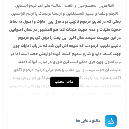
الطاهرین المعصومین و اللعنة الدائمة علی اعدائهم اجمعین
اللهم وفقنا و جمیع المشتغلین و ارحمنا برحمتک یا ارحم الراحمین
بحثی که در تعابیر مرحوم نائینی بود فرق بین امارات و اصول به لحاظ
حجیت مثبتات و عدم حجیت مثبتات کما هو المشهور در لسان اصولیین
در این دویست سیصد سال اخیر، این بحث را عرض کردیم مرحوم
نائینی تقریب فرمودند که نتیجه اش این شد که در باب امارات چون
جهت کشف دارد و شارع تتمیم کشف کرده لوازمش حجت است اما در
باب اصول چون جری عملی است این طوری در عبارت فوائد آمده،
مثبتات آن حجت نیست و این مطلب را هم عرض کردیم مرحوم آقای
آقاضیا هم دارند با یک تقریب دیگری و مرحوم آقای خوئی فرمودند
ادامه مطلب
مثبتات حجت نیست
مطلقا چه در امارات و چه در اصول لکن در خصوص
جایی که اماره جنبه اخبار و حکایت دارد مثبتاتش حجت است، این
خلاصه سه نظر چون فعلا عرض کردیم خیلی متعرض بقیه انظار چون با
دقت و توضیحی که داده می شود بقیه انظار هم نگاه بکنید کاملا
فهمیده می شود.
دانلود فایل‌ها
ما عرض کردیم ابتدائا نکته اول این بود که در باب امارات ما چیزی به