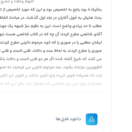
اللهم وفقنا و جمیع 
بحثیک ه بود راجع به تخصیص بود و این که مورد تخصیص از ت
بحث هایش به قول آقایان در جلد اول گذشت، در مباحث الفا
مطلب تا حد زیادی واضح است، این به نظرم سرّ شبهه یک جه
آقای شافعی مطرح کرده، آن چه که در کتاب شافعی هست جور دیگ
ایشان مطلبی را در صوری را که خود مرحوم نائینی مطرح کردند 
صوری را مطرح کردند به لحاظ سند و دلالت، ظنی السند و ظنی ال
می کنند که شیخ گفته شده اگر هر دو ظنی السند و دلالت با
الظهورین مراعات بشود، بعد مرحوم نائینی می فرمایند نه 
زنند که همیشه ظهور قرینه ولو اقوی نباشد بر ظهور ذی الق
هم زدند برای این جور جاهایی که مشکل دارد مثل این که عا
است که در این جا، عرض کردیم سابقا یک توضیح این امور هم 
ما قبول بکنیم آیه نباء دلالت بر حجیت خبر می کند معارض با 
زنیم، این بحث آن جا مطرح شده که لا تقف ما لیس لک به علم
باشد، آیه نباء آن آیه را نسخ کرده و باز یک بحث های جنبی عده
دانلود فایل‌ها
عرض کردیم در محلش که این ها ابحاثی هستند که به محصلی 