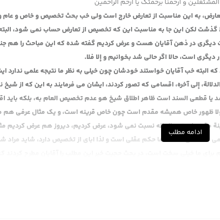
المشتغلین و ارحمنا برحمتک یا ارحم الراحمین
عارض، به این مناسبت از تعارض خارج است ولی خب بحث تخصیص و خاص و عام و 
ظ گذشت لکن این جا به مناسبت این که تخصیص از تعارض حساب نمی شود، البته
ت دیگری در ذهن آقایان هست و عرض کردیم گفته شده که این مباحث را هم جن
ری است، حالا اگر حالی شد بخوانیم و إلا فلا.
که البته خب آقایان خواستند خودشان چون خیلی به نظر ما نتیجه علمی ندارد ای
دلالة، إلی آخره، اقسامی که تصور کردند، ایشان می فرمایند به این که از شیخ ن
شد یا قطعی السند است ظاهر اطلاق شیخ هو عدم تخصیص العام به، بلکه باید ا
اصولا ظهور خاص همیشه مقدم است چون خاص قرینه است، و یک مثال عرفی هم 
رینة مقدم است، ملاحظه نسبت نمی شود، عرض کردیم، دیروز هم عرض کردیم مث
ادامه مطلب
می که لفظی هست اما حکم عقلی است و لذا ابای از تخصیص دارد، شاید مراد شی
برای ما خیلی سخت است، در بحث حجیت خبر این مطلب را آقایان مطرح کردند که
اطلاق آیه می شود، لا تقف ما لیس لک به علمٌ، آن وقت آن جا آمدند گفتند تخصی
ٌ ابای از تخصیص دارد، حتی بحث مسئله نسخ هم آن جا مطرح شده که اصلا نسخ 
 دیگه که حالا این آیه زودتر بوده، آن زودتر بوده، ناسخ اول بوده منسوخ اول بو
نمی رسد بیشتر جنبه پر کردن فراغ وقت است.