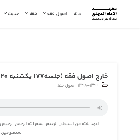
خانه
اصول فقه
فقه
حدیث
خارج اصول فقه (جلسه77) یکشنبه 1398/11/20
1398-1399
،
اصول فقه
اعوذ بالله من الشیطان الرجیم، بسم الله الرحمن الرحیم و
المعصومین و 