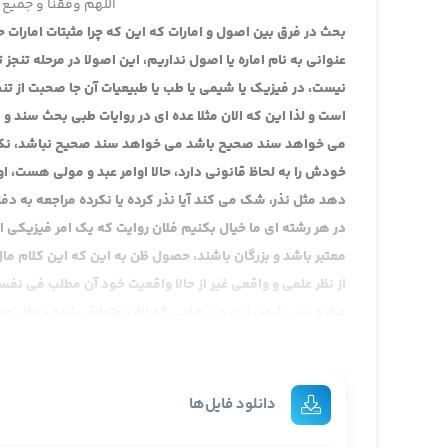
اللهم وفقنا و جمیع 
بحث در فرق بین اصول و امارات که این که چرا مثبتات امارات 
عنوانی به نام اماره یا اصول نداریم، این اصولا در مرحله تنج
نیست، در فیزیک یا شیمی یا طب یا طبیعیات آن جا صحبت از تن
است و لذا این که الان مثلا عده ای در روایات طبی بحث سند
می خواهد سند صحیح باشد می خواهد سند صحیح نباشد، نکته نک
خودش را به لحاظ قانونی دارد، حالا اوامر عبد و مولی هست، ا
دهد مثل نذر، شک می کند آیا نذر کرده یا نکرده مراجعه به
در هر رشته ای ما خیال بکنیم فلان روایت که یک امر فیزیکی 
معتبر باشد و بزرگان باشند، حصول ظن به این که این کلام مال
از نظر علمی و واقعی غیر از حالا واقعیت خود آن مطلب فی ن
مطرح نمی شود، این چیز هایی که الان متعارف شده دنبال حجی
محل تامل است، حالا تامل را احتراما می گوییم، محل منع شدی
پرسش: گاهی پشت صحنه اصلا سیاسی است
آیت الله مددی: آن که کلا از بحث ما خارج است.
دانلود فایل‌ها
پرسش: اسناد که حداقل می شود، یا به امام صادق اسناد می