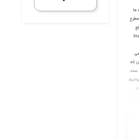
 ما
مطرح
ع
لا
می
ن که
 سند
وانیم
ت
ل و