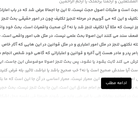
المشتغلین و ارحمنا برحمتک یا ارحم الراحمین
حجت است و مثبتات اصول حجت نیست، تا این جا اجمالا عرض شد که در باب امارات
ز تکلیف و این که می گوییم در مرحله تنجیز تکلیف چون در امور حقیقی بحث تنجز 
جز نیست که مثلا آیا تکلیف تنجز شد یا نه؟ آن صحبت واقعیات است، بحث خود واق
 و ضعف سند می کنند این اصولا بحث علمی نیست، در مثل طب امور واقعی است، حا
ته­ی تنجز در مثل امور اعتباری و در مثل قوانین در این هایی که آثار خاص
وامر پدر و مادر هست إلی آخره و قوانین و اعتباراتی که گاهی خود شخص انجام 
 دفترش می کند ثابت بشود یا نشود، پس بحث تنجز اصولا موضوعش این جاست، ای
است آیا سندش صحیح است یا نه؟ خب صحیح باشد یا نباشد، تاثیر، بله فرض کنید
 امام بیشتر است اما این معیار نیست، معیار اساسی در آن جا این است که ما بت
ادامه مطلب
فسه بتوانیم بگوییم کلام امام صادق این است، این جا بحث تنجز نیست، بحث حجی
ت در اسانید روایات طبی یا غیر طبی وارد می شوند طبیعتا فی نفسه محل اشکا
د است نه فقط تامل.
 دهیم یا نمی دهیم