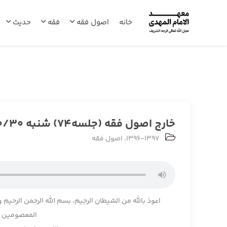
خانه
اصول فقه
فقه
حدیث
خارج اصول فقه (جلسه74) شنبه 1396/10/30
1396-1397
،
اصول فقه
اعوذ بالله من الشیطان الرجیم، بسم الله الرحمن الرحیم و
المعصومین و 