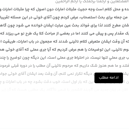
المشتغلین و ارحمنا برحمتک یا ارحم الراحمین
و محل کلام است وجه حجیت مثبتات امارات دون اصول که چرا مثبتات امارات و 
من جمله برای بحث استصحاب، عرض کردم چون آقای خوئی در این مسئله تقریبا
شان مطرح کنند لذا برای فوائد بحث عین عبارت ایشان خوانده می شود چون گاه
ک مقدار پس و پیش می کنند اما در بعضی از مباحث کلا یک طرح نو می ریزند که
ه آن وقت ایشان متعرض کلام نائینی شدند که مجعول در باب امارات، طریقیت 
م نائینی. این توضیحات را هم عرض کردیم که آیا جری عملی که آقای خوئی هم
ب جری عملیِ تنها نیست، در احتیاط جری عملی است، این دیگه چون توضیح را چند ب
تند و ما هم هنوز شک داریم که مرحوم نائینی آن مطلب را در دوره قبلی فرمودن
ایشان چون گذشت من دیگه تکرار نمی کنم، آن وقت بعد ایشان آقای خوئی جوا
ادامه مطلب
کرارا عرض کردم نه این که بار اول است، خوب دقت بشود چه در باب امارات و چ
 الان در زبان جدید می گویند لاشعور یا ضمیر ناآگاه، یک مطلبی هست که آن زیر ب
ی فکری این است که در هر دو جعل می دانند، هم در باب امارات مثلا مرحوم نائ
 نائینی را آوردیم اما در بحث حجیت خبر بیشتر نظرشان به آن حدیث صحیح هم هس
بارک مرحوم نائینی به این است، قال نعم، یعنی امام علیه السلام ما را تعبد دا
لتشکیک فیما یرویه عنا ثقاتنا، من کرارا عرض کردم در بحث حجیت خبر ثقه دو سه ت