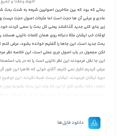
اللهم وفقنا و جمیع 
بحثی که بود که بین متاخرین اصولیین شیعه به شدت بحث شده 
عادی و عرفی آن ها حجت است اما مثبتات اصول حجت نیست و 
زیر بنای کلی جدید گذاشتند یعنی کل بحث را سعی کردند خود
اوقات خب ایشان مثلا دنباله روی همان کلمات نائینی هستند ی
بحث جدید است، این جاها را گفتیم خوانده بشود، عرض کنم ک
لکن مجعول در باب اصول جری عملی است، این خلاصه نظر مرحو
این جا نقل فرمودند این نظر نائینی است یا نه در باب استصحا
عرض کردیم تکرار نمی کنیم، آقای خوئی که ظاهرا این طور گرف
دوره ایشان فرمودند، ایشان درست ضبط نکردند، این توضیح 
دهند، دقت بکنید قبل از این که وارد این بحث بشویم چون من 
باب اصول، این ها اصولا یک مبنا دارند که آن به اصطلاح ما ها
فکریشان است، چه در اصول و چه در امارات و خلاصه آن زیر بنا
بیشتر به آن حدیث، البته این جا ننوشته یعنی تقریرات مرحوم
کشی که افیونس ابن عبدالرحمن ثقةٌ آخذ عنه معالم دینی؟ نظر م
دانلود فایل‌ها
قبول ثقه، و هکذا آن روایت دیگه لا عذر لاحد من موالینا فی ا