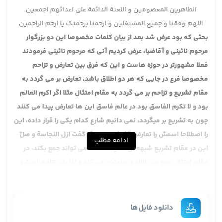
الطاهرین المعصومین و اللعنة الدائمة علی اعدائهم اجمعین
اللهم وفقنا و جمیع المشتغلین و ارحمنا برحمتک یا ارحم الراحمین
بحثی که بود عرض شد بعد از بیان کلمات مخصوصا این دو بزرگوار
مرحوم نائینی و آقاضیا، عرض کردیم آنی که مرحوم نائینی فرمودند
فعلا مشهورتر در حوزه هاست و این که فرق بین تعارض و تزاحم
مخصوصا فرع در جایی که هر دو اطلاق باشد، تعارض بر می گردد به
مقام تشریع و تزاحم بر می گردد به مقام امتثال مثلا اگر اکرم العالم
بود و لا تکرم الفاسق بود در عالم فاسق این ها تعارض پیدا می کنند
چون به تشریع بر میگردد، نمی دانیم شارع کدام یکی را قرار داده، این
را اصطلاحا اسمش را تعارض گذاشتند اما اگر گفت ازل النجاسة و صلّ
ادامه مطلب
این در مقام تشریع شبهه ای ندارد، مکلف نمی تواند جمع بکند، در
مقام امتثال جمع بین ازاله و صلوتین می کند و لذا باب تزاحم است و
برای باب تزاحم همین طور که خواندیم متن عبارت مرحوم نائینی،
مرحوم نائینی پنج تا مرجح برای باب تزاحم آورده و بعد مرجحاتی برای
باب تعارض است که ان شا الله بعد خواهد آمد، این خلاصه مبنائی بود
دانلود فایل‌ها
که این آقایان داشتند، البته عرض کردیم مرحوم آقاضیا اشکال داشت