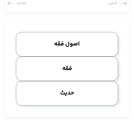
قبلی
بعدی
آوردند، بعدش هم در صفحات آینده که ان شا الله متعرض می شویم
در تتمه چهار تا دیگر را هم آوردند، سه تا دیگه، معذرت می خواهم،
صحت و فساد و عزیمت و رخصت، این سه تا را هم بعد و طهارت و
نجاست، این سه تا را هم بعد آوردند که آیا این ها جز احکام وضعی
هستند؟ اصلا احکام وضعی یک انضباط درستی هم در اصول ندارد،
اصول فقه
این خیالتان راحت باشد، خب این راجع به عددشان.
مرحوم آقای نائینی فرمودند بعضی ها متاصل به جعل اند که عرض
کردیم این ناظر است به مناقشه با مرحوم شیخ انصاری چون شیخ
فقه
انصاری این ها را هم متاصل نمی داند.
دوم آن هایی که مثل جزئیت و شرطیت و سببیت، این سببیت را در اول
انتزاعی گرفتند، بعد در آخر بحثشان خصوص سببیت را بر می گردند،
حدیث
قبول نمی کنند، سه تا را انتزاعی می دانند مثل جزئیت و شرطیت و
مانعیت، سببیت هم قابل جعل نمی دانند، شبیه کلام کفایه که شرط
تکلیف را، البته کفایه گفت شرط تکلیف، ایشان سبب گفت.
عرض کنم که، و اما تعریف این ها را هم سابقا عرض کردیم، بنایشان
به این است که اگر رابطه ای بین شیء و ارتباطی را ملاحظه بکنند،