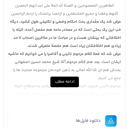
الطاهرین المعصومین و اللعنة الدائمة علی اعدائهم اجمعین
اللهم وفقنا و جمیع المشتغلین و ارحمنا برحمتک یا ارحم الراحمین
عرض شد یک مقداری بحث احکام وضعی و تکلیفی طول کشید، دیگه
خب این یک بحثی است که در مصادر عامه هم مفصل آمده، البته با
اختلافاتی که بینشان هست و در مباحث ما در متاخرین اصحاب تا حد
زیادی هم اختلافشان زیاد است هم مفصلا متعرض شدند.
عرض شد که فعلا کلام مرحوم نائینی و آقاضیا را می خوانیم که حاشیه
ایشان است، بعد هم کلام مرحوم آقا شیخ محمد حسین اصفهانی
بعدش هم ان شا الله تعالی به ذهن خودمان مجموعه صحبت ها را
جمع می کنیم.
ادامه مطلب
مرحوم نائینی فرمود، البته احکام وضعی را ایشان به اصطلاح، البته
احکام وضعی را اولا در اصول متاخر شیعه خیلی توسعه دادند مثل
طهارت و نجاست و زوجیت و ملکیت و اینها، در اصول اهل سنت عده
ایشان فقط دو تا را نوشتند، شرطیت و مانعیت، عده ای هم اضافه
کردند مسئله سببیت را، در عده ای از کتب همین سه تا آمده سببیت و
دانلود فایل‌ها
مانعیت و شرطیت، عده ای هم چهار تا نوشتند، اضافه بر آن ها