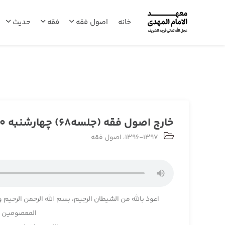
خانه
اصول فقه
فقه
حدیث
خارج اصول فقه (جلسه68) چهارشنبه 1396/10/20
1396-1397
،
اصول فقه
اعوذ بالله من الشیطان الرجیم، بسم الله الرحمن الرحیم و
المعصومین و 