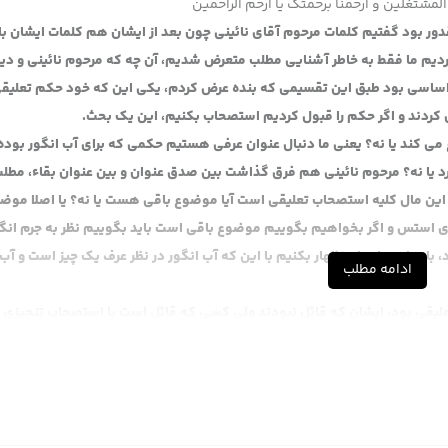
المشتغلین و ارحمنا برحمتک یا ارحم الراحمین
ور بود گفتیم کلمات مرحوم آقای نائینی چون بعد از ایشان هم کلمات ایشان با
 کردیم ما فقط به خاطر آشنایی مطلب متعرض شدیم، آن چه که مرحوم نائینی و دی
اساسی بود طبق این تقسیمی که بنده عرض کردم، یکی این که خود حکم تعلیقی
ل کردند و اگر حکم را قبول کردیم استصحاب بکنیم، این یک بحث.
می کند یا نه؟ یعنی ما دنبال عنوان عرفی هستیم حکمی که برای آب انگور بوده
یا نه؟ مرحوم نائینی هم فرق گذاشت بین صدق عنوان و بین عنوان بقاء، مطل
ین مال کلیه استصحاب تعلیقی است آیا موضوع باقی هست یا نه؟ یا اصلا موض
ستس و اگر بخواهیم بگوییم موضوع باقی است باید بگوییم نظر به جرم انگ
باید این طور استظهار بکنیم با این که آب انگور در نظر عرف یک چیز است و آب
ادامه مطلب
لیقی بود، ایشان که قائل نبودند ولی کسی که قائل است با استصحاب تنجیزی
شود حاکم است، این چهار تا مطلب کل این مطلبی که در این بحث متعرض شدند
بود مثلا در همان بخش اول بحث سر این بود که استصحاب تعلیقی در مانحن 
کلیه استصحاب جاری نمی شود که اخباری ها قائل هستند و مرحوم آقای خوئی ه
اهی نخواهی بحث استصحاب تعلیقی از همان اولش با مشکل روبروست، حالا با