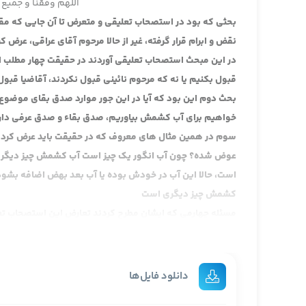
اللهم وفقنا و جمیع 
بحثی که بود در استصحاب تعلیقی و متعرض تا آن جایی که مقد
نقض و ابرام قرار گرفته، غیر از حالا مرحوم آقای عراقی، عرض
در این مبحث استصحاب تعلیقی آوردند در حقیقت چهار مطلب 
قبول بکنیم یا نه که مرحوم نائینی قبول نکردند، آقاضیا قبو
بحث دوم این بود که آیا در این جور موارد صدق بقای موضوع 
خواهیم برای آب کشمش بیاوریم، صدق بقاء و صدق عرفی دارد 
سوم در همین مثال های معروف که در حقیقت باید عرض کرد ا
عوض شده؟ چون آب انگور یک چیز است آب کشمش چیز دیگری ا
است، حالا این آب در خودش بوده یا آب بعد بهض اضافه بشود، 
کشمش چیز دیگری است
مسئله چهارمی که ایشان مطرح کردند تعارض این استصحاب تع
به خود کشمش و جواب دادند که استصحاب تعلیقی اگر جاری ب
خب طبعا در هر قسمتیش هم مخالفت هایی بود و صحبت هایی 
چون از قبیل شبهات حکمیه کلیه است اصلا در شبهات حکمیه 
دانلود فایل‌ها
یک وجه دیگری و ما هم که عرض کردیم جاری نمی شود لذا خو