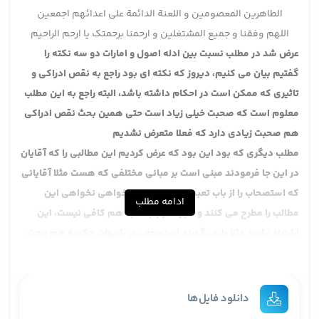
الطاهرین المعصومین و اللعنة الدائمة علی اعدائهم اجمعین
اللهم وفقنا و جمیع المشتغلین و ارحمنا برحمتک یا ارحم الراحیم
عرض شد در مطلب نسبت بین ادله اصول و امارات دو سه نکته را
گفتیم بیان می کنیم، دیروز که نکته ای بود راجع به نقص ادراکی و
تاثیری که ممکن است در احکام داشته باشد، البته راجع به این مطلب
معلوم است که صحبت خیلی زیاد است حتی همین بحث نقص ادراکی
هم صحبت زیادی دارد که فعلا متعرض نشدیم
مطلب دیگری که بود این بود که عرض کردیم این مطالبی را که آقایان
در این جا فرمودند مبنی است بر مبانی مختلفی که هست مثلا آقایانی
که استصحاب را از باب تعبد حجت می دانند خواهی نخواهی این
ادامه مطلب
مطالب را مطرح می کنند و حجیت از باب تعبد هم کافی نیست، این
اشتباه نشود مثلا باید بگویند استصحاب در شبهات حکمیه هم حجت
است، اصولا محل بحث فعلا در این جا همین است که استصحاب در
شبهات حکمیه باشد در مقابل یک خبری که در همان مسئله شبهه
حکمیه روایتی وارد شده است پس این بحث مبنی است بر یک: حجیت
دانلود فایل‌ها
تعبدی در باب استصحاب، دو: حجیت تعبدی در باب خبر، اگر حجیت