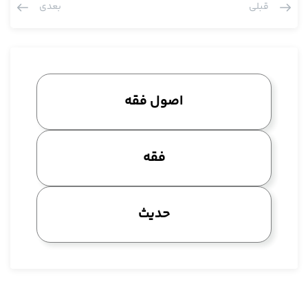
قبلی
بعدی
نفهمیدم، آن یکی را که مثال نزده.
و أخرى: يستفاد من‏ الدليل‏ أو من‏ الخارج‏ أنّه ليس للوصف العنواني
دخلٌ في الحكم، بل الحكم مترتّبٌ على نفس الحقيقة و الذات
المحفوظة في جميع التغيّرات و التقلّبات الواردة على الحقيقة
آن در آن تاثیر ندارد، این مثال اول خوب بود مثل خبز و دقیق و عجین و
اصول فقه
حنطه و این ها، این مثال اول ایشان این جا خوب بود.
عرض کردیم اسماء و عناوینی که در لسان دلیل گرفته می شود گاهی
اوقات از شواهد در می آید که خود این عنوان تاثیرگذار است و گاهی
فقه
هم در می آید که نه ذات محل کلام است، طبعا از شواهد خارجی
است، اگر عنوان تاثیرگذار باشد با زوال عنوان اثر بار نمی شود ، اگر اثر
بر ذات بار باشد با زوال عنوان اثر بار نمی شود چون مال ذات است.
حدیث
این مطلبی که ایشان فرمودند درست است و مطلب واضحی هم
هست حالا دیگه احتیاج نبود ایشان شرحی دادند بعد هم یک توضیح
دیگری دادند که خیلی نیازی به آن نیست. حضورتان عرض کنم که این
مطلبی که ایشان در این جا در آثار مختلف فرمودند حتی ممکن است
در دو اثر هر دو نحو باشد یعنی ممکن است به یک لحاظی اسم از