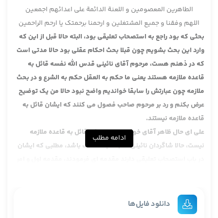
الطاهرین المعصومین و اللعنة الدائمة علی اعدائهم اجمعین
اللهم وفقنا و جمیع المشتغلین و ارحمنا برحمتک یا ارحم الراحمین
بحثی که بود راجع به استصحاب تعلیقی بود، البته حالا قبل از این که
وارد این بحث بشویم چون قبلا بحث احکام عقلی بود حالا مدتی است
که در ذهنم هست، مرحوم آقای نائینی قدس الله نفسه قائل به
قاعده ملازمه هستند یعنی ما حکم به العقل حکم به الشرع و در بحث
ملازمه چون عبارتش را سابقا خواندیم واضح نبود حالا من یک توضیح
عرض بکنم و رد بر مرحوم صاحب فصول می کنند که ایشان قائل به
قاعده ملازمه نیستند.
علی ای حال ظاهر آقای خوئی این است که قائل به قاعده ملازمه
ادامه مطلب
نیست، حالا شاگردان نائینی هم شاید مختلف باشد، مطلبی که ایشان
در باب استصحاب تعلیقی دارند مقدمه ای فرمودند، مقدمه اول و امر
اول به اصطلاح ایشان این که استصحاب وجودی باید مثلا مستصحب
شاغل صفحه وجود باشد، حالا خب این گذشت، امر واضحی است، امر
دوم این بود که اسماء و عناوینی که در موضوعات احکام در لسان
دانلود فایل‌ها
دلیل اخذ شده تارة از لسان دلیل معلوم می شود که همین اسم