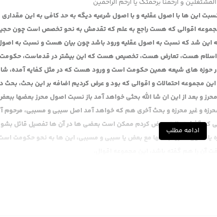
المشتغلین و ارحمنا برحمتک یا ارحم الراحمین
سبت این ها با اصول عقلیه و با اصول شرعیه دیگه به حد کافی به این مقداری 
که مجموعه اقوالی که هست راجع به علم که تقدمش به نحو تخصص است چون حجی
 به این شد که نسبت به اصول عقلیه ورود باشد چون بیان هست و نسبت به اصول
ای اسلام هست، تعارض هست، تخصیص هست که این بیشتر در قدماست، حکومت
در حوزه های شیعه همین حکومت است و ورود هست که در مثل کفایه آمده، شای
این مجموعه احتمالات و اقوالی که بود و عرض کردیم اضافه بر این بحث، بحث د
حرز و بعد از این ان شا الله بحثی خواهد آمد باز نسبت اصول محرز بعضها ببعض
محرزه و غیر محرزه و بحث آخری هم که خواهد آمد اصل سببی و مسببی، مرحوم آ
بی که گذشت، البته عرض کردم ممکن است بعضی ها در آن ها تفصیل قائل بشوند
ادامه مطلب
حرزه یا اصول محرزه بعضها مع بعض یا سببی و مسببی، این ها به نحو حکومت است
ت آن را هم گفته باشد، این مجموعه اقوال.
بته معنایش حتما مناقشه نیست، مطالبی که می شود در این جا گف ما این را د
 که چرا مثلا مرحوم نائینی امارات را از باب کاشفیت گرفته، کشف طبیعتا یعنی با
رد، چیزی که ندارد و لذا نظرش به واقع است و لذا عرض کردیم علم طریقی اصطلا