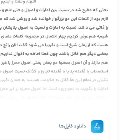
اللهم وفقنا و جمیع 
بحثی که مطرح شد در نسبت بین امارات و اصول و حتی علم و ن
لازم بود از کلمات این دو بزرگوار خوانده شد و روشن شد 
را ذاتی می دانند، نسبت به امارات و نسبت به اصول بنایشان
شرعیه هم عرض کردیم چهار احتمال در مجموعه کلمات علم
هست که از زمان شیخ است و تقریبا می شود گفت الان رائج 
بعضی دیگر هم قائل باشند چون فعلا احاطه به اقوال نداریم 
هم دارند و آن اصول بعضها مع بعض یعنی اصول محرز با غیر م
استصحاب با قاعده ید یا با قاعده تجاوز و کذلک نسبت اصول 
نائینی در تمام این ها قائل به حکومت هستند به همان تقری
امارات را بگویند به نحو ورود است اما اصول محرزه بر غیر م
امکانش هست، این طور نیست که حالا حتما هر کسی این را گف
آن وقت راجع به مناقشات و صحبت هایی که در این جا هست، ال
ضمن نکاتی بیان می کنیم:
نکته اولی یا بحث اول این است که اصولا برای ما تعجب آور است
دانلود فایل‌ها
برخورد کردن، رسیدن به واقع، تعامل با واقع، کشف طریقیت دا