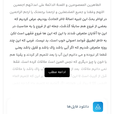
الطاهرین المعصومین و اللعنة الدائمة علی اعدائهم اجمعین
اللهم وفقنا و جمیع المشتغلین و ارحمنا برحمتک یا ارحم الراحمین
در اواخر بحث این تنبیه اصالة تاخر الحادث بودیم، عرض کردیم که
بعضی از فروع هم سابقا گذشت، جمله ای از فروع را به مناسبت در
این جا آقایان متعرض شدند با این که این ها فروع فقهی است لکن
به خاطر تطبیق قواعد اصولی خوب است، بد نیست. فرعی که این چند
روزه متعرض شدیم که اگر آبی باشد پاک باشد و قلیل باشد یعنی
قطعا کر نبوده و می دانیم این آب را بعد تتمیم کر کردند و یقینا هم
با خون یا چیز دیگری که نجس العین است ملاقات کرده است. فقط
نمی دانیم ملاقات بعد از کریت است تا این آب پاک باشد یا ملاقات
ادامه مطلب
قبل از کریت است تا این آب نجس باشد بنائا بر این که تتمیم الماء
النجس کرّا لا یوثر فی طهارته، اگر گفتیم نه تتمیم ماء کرا چه نجس
باشد چه پاک باشد آب پاک است دیگر جای بحث ندارد و لذا عرض
کردیم این فرع یک نکته فقهی دارد، بیش از یک نکته و هم نکته
اصولی دارد، هم نکته فقهی و هم نکته اصولی. نکته فقهیش همین
دانلود فایل‌ها
بود که تتمیم ماء کرا موجب طهارتش است ولو با نجس باشد یعنی آن