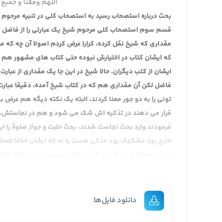
اللهم وفقنا و جمیع 
بحث درباره استصحاب رسید به استصحاب کلی در تنبیه مرحوم ن
قسم سوم استصحاب کلی مرحوم شیخ یک عبارتی را از فاضل تونی 
مقداری که شیخ نقل کرده، کرارا عرض کردم اصولا آن چه که م
که ایشان کتاب در اختیارش نبوده حتی کتاب های مشهور هم در ا
ایشان از کتب دیگران. حالا شیخ در این جا یک مقداری از عبار
فاضل لکن آن مقداری هم که در کتاب شیخ آمده، دقیقا عبارت
تونی را به دو جور معنا کردند، البته یک نکته دیگه هم عر
قرار می دهند در تذکیه اش شک می شود و هم در نجاستش، ظ
فرمودند وارد بحث نجاست شدند، بحث حلیت و جواز صلوة را ایش
خارج بود مشکوک بود مذکی هست یا نه که ایشان خلافا للمش
خوئی هم قائل به طهارت شدند و لکن مرحوم نائینی کلام فاض
مرحوم نائینی هر دو.
اما آن که ظاهر عبارت مرحوم فاضل تونی است ظاهر عبارت ای
کدام نسخه است نمی دانم، اولش نوشته ولی نگاه کردم این ن
دانلود فایل‌ها
در یک حاشیه منه ایشان حلیت را هم همین طور گرفته یعنی د