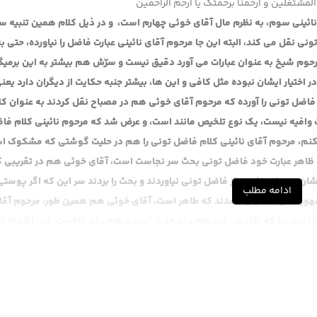
المشتغلین و ارحمنا برحمتک یا ارحم الراحمین
ائینی سوم، به نظرم مال آقای خوئی چهارم است، و در ذیل کلام همین تنبیه س
نقل می کند، البته این جا مرحوم آقای نائینی عبارت فاضل را نیاورده، حتی به
رحوم شیخ به عنوان عبارات می آورد دقیق نیست و سرّش هم بیشتر به این برمیگ
ختیار ایشان نبوده مثل کافی و این ها، بیشتر جنبه حکایت از دیگران دارد یعن
ت فاضل تونی را آورده که مرحوم آقای خوئی هم در مصباح نقل کردند به عنوان کل
 وافیه نیست، یک نوع تلخیص مانند است، و عرض شد که مرحوم نائینی کلام فا
ض بکنم، مرحوم آقای نائینی کلام فاضل تونی را هم در حلیت گوشتی که مشکوک 
اهر عبارت خود فاضل تونی بحث سر نجاست است، آقای خوئی هم در تقریبی ک
ان متعرض نشدند از فاضل تونی نیاوردند و بحث را بردند سر این که اگر پوستی
ادامه مطلب
هور قائل به طهارت شدند که طاهر است، آقای خوئی هم همین طور، مرحوم آقا
ل تونی را که نقل می کند هم برای حلیت است و هم برای نجاست، این اشتباه ن
شان بحث نجاست است لکن در این چاپی که از کتاب مرحوم فاضل تونی شده حالا 
سخه در کجا آمده، در یک حاشیه ای که به خطر خود ایشان است منه به قول آقا
ر می آید بحث حلیت و نجاست یکی است اما ظاهر خود عبارت کتاب بیشتر به نجا