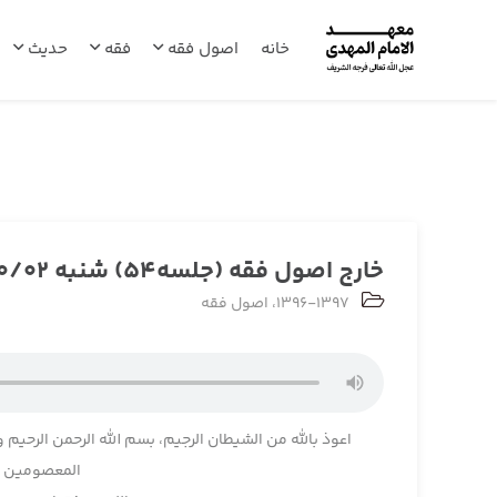
خانه
اصول فقه
فقه
حدیث
خارج اصول فقه (جلسه54) شنبه 1396/10/02
1396-1397
،
اصول فقه
اعوذ بالله من الشیطان الرجیم، بسم الله الرحمن الرحیم و
المعصومین و 