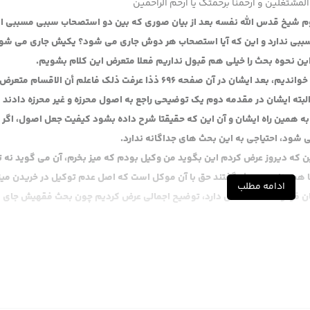
المشتغلین و ارحمنا برحمتک یا ارحم الراحمین
م شیخ قدس الله نفسه بعد از بیان صوری که بین دو استصحاب سببی مسببی 
ببی ندارد و این که آیا استصحاب هر دوش جاری می شود؟ یکیش جاری می شود
ن نحوه بحث را خیلی هم قبول نداریم فعلا متعرض این کلام بشویم.
مرحوم آقای نائینی قدس الله نفسه دو تا مقدمه فرمودند که خواندیم، بعد ایشان در آن صفحه 696 ذذا عرفت ذلک فاعلم أن الاقسام متعرض
لبته ایشان در مقدمه دوم یک توضیحی راجع به اصول محرزه و غیر محرزه دادند 
همین راه ایشان و آن این که حقیقتا شرح داده بشود کیفیت جعل اصول، اگر
د، احتیاجی به این بحث های جداگانه ندارد.
بین که دیروز عرض کردم این بگوید من وکیل بودم که میز بخرم، آن می گوید نه ت
هم بنا بر معروف گفتند حق با آن موکل است که اصل عدم توکیل در خریدن میز
ادامه مطلب
شان فرمودند اما مشکل دارد، توضیح اجمالی عرض کردیم چون بحث فقهیش جای
ارضة
ن مثال معروف که با یک آبی که مردد بین بول و ماء است، مایعی که مردد بی
تصحاب حدث جاری می شود و استصحاب طهارت اعضاء لکن این مشکل ندارد، معار
ه باشد یا وضو داشته باشد بدنش هم نجس باشد لذا این مشکل ندارد لذا هر