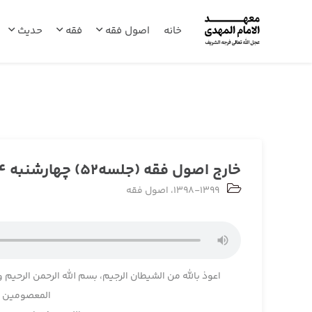
خانه
اصول فقه
فقه
حدیث
خارج اصول فقه (جلسه52) چهارشنبه 1398/10/04
1398-1399
،
اصول فقه
اعوذ بالله من الشیطان الرجیم، بسم الله الرحمن الرحیم و
المعصومین و 