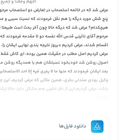
اللهم وفقنا و جمیع 
عرض شد که در خاتمه استصحاب در تعارض دو استصحاب مرحو
پنج شش مورد دیگه را هم نقل فرمودند که نسبت سببی و مس
هیچکدام؟ عرض شد که دیگه حالا چون آخر بحث است طبیعتا ای
اقسام شدند، عرض کردیم دیروز نتیجه بندی نهایی ایشان را، ا
عرض کردیم اصل مطلب در حقیقت همین بوده، ای کاش فقط به 
اصول روشن شد خودبخود نسبتشان هم با همدیگه روشن می شو
بعد ایشان فرمودند که منها ما لا یجری فیه إلا احد الاستصحا
وکیل بودی صندلی بخری، همین مثالی که عرض کردیم، این جا 
باشد، عرض کردیم این از نظر فقهی هم مشکل دارد، حالا ای
خودش
و منها: ما يجري فيه الاستصحابان من دون أن يكون بينهما مع
هر دو استصحاب جاری می شود بدون این که تعارضی باشد، هما
و ماء است غفلتا وضو بگیرد چون بنا بر معروف گفتند که اس
دانلود فایل‌ها
نیست یعنی ممکن است انسان بدنش پاک باشد لکن وضو نداشت