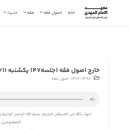
خانه
اصول فقه
فقه
حدیث
خارج اصول فقه (جلسه47) یکشنبه 1397/09/11
1397-1398
،
اصول فقه
اعوذ بالله من الشیطان الرجیم، بسم الله الرحمن الرحیم و
المعصومین و 