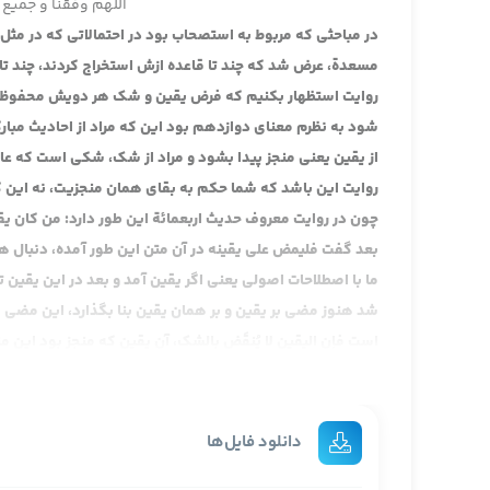
اللهم وفقنا و جمیع 
در مباحثی که مربوط به استصحاب بود در احتمالاتی که در مثل
مسعدة، عرض شد که چند تا قاعده ازش استخراج کردند، چند تا 
روایت استظهار بکنیم که فرض یقین و شک هر دویش محفوظ ب
شود به نظرم معنای دوازدهم بود این که مراد از احادیث مبار
از یقین یعنی منجز پیدا بشود و مراد از شک، شکی است که عا
روایت این باشد که شما حکم به بقای همان منجزیت، نه این که ح
چون در روایت معروف حدیث اربعمائة این طور دارد: من کان
بعد گفت فلیمض علی یقینه در آن متن این طور آمده، دنبال همان
ما با اصطلاحات اصولی یعنی اگر یقین آمد و بعد در این یقین تز
شد هنوز مضی بر یقین و بر همان یقین بنا بگذارد، این مضی ب
است فإن الیقین لا یُنقَض بالشک، آن یقین که منجز بود این م
همین است، قاعده اقرار همین است، قواعد ظاهریه، سوق مسلم
درست نبوده یا مثلا قاعده ید درست نبوده، دیگه معنا ندارد
قاعده ای که در مسلمان در اول بود در مراحل بعدی هم هست
دانلود فایل‌ها
حتی یسمع صوتا، تا خودش واضح نشود حتی یسمع کنایه از ا