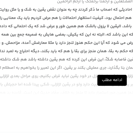
المشتغلین و ارحمنا برحمتک یا ارحم الراحمین
 احادیثی که اصحاب ما ذکر کردند چه به عنوان نقض یقین به شک و یا مثل روایت
هم احتمال بود، کیفیت استظهار احتمالات را هم عرض کردیم باید یک معنایی را ا
اشد. الیقین لا یزول بالشک هم همین طور و عرض شد که یک احتمالی که داده
که این باشد که، البته نه این که یکیش، بعضی هایش به ضمیمه جمع بین همه ، 
رض می شود که آیا این حکم هنوز تنجز دارد یا مثلا معارضش آمده، مزاحمش. و 
کم به بقا، همان منجز برای بقا را هم که باید بکند، دیگه احتیاج به تعبد ندار
 یقین فاصابه شکٌ، این فرض این کرده که هم یقین داشته باشد هم شک داشته 
 بنا بگذارد، جری عملیش بکند بر یقین. اگر این تعبیر را بخواهیم به اصطلام ا
لزلی پیدا شد طبعا تزلزل در خود یقین نباید فرض بکنیم، روی مراحل بعدی تزلزلی 
ادامه مطلب
ر یقین یعنی هنوز حجیت دارد ولو در یقین تزلزلی، شکی پیدا شده اما حجیتش با
نجز همین جور استمرار دارد تا منجز به خلاف، مفاد حدیث این است، قاعده ید هم
ان، اگر آمدند گفتند شما از سوق مسلمان گرفتید بعد شک کردید که نه این مث
 شما بگویید من استصحاب می کنم قاعده ید مسلمان یا سوق مسلمان را، نه همان
، آن یقین که در اول بود حجت بود در مراحل بعدی هم حجت است مثل فلا ینصر
ین است که آن مطلب فی نفسه واضح بشود، ظاهر بشود پس دیگه نیازی به است