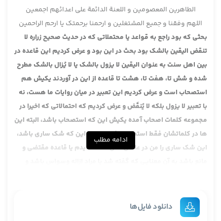
الطاهرین المعصومین و اللعنة الدائمة علی اعدائهم اجمعین
اللهم وفقنا و جمیع المشتغلین و ارحمنا برحمتک یا ارحم الراحمین
بحثی که بود راجع به قواعد یا محتملاتی که در حدیث صحیح زراره لا
تنقض الیقین بالشک بود بحث در این بود و عرض کردیم این قاعده در
بین اهل سنت به عنوان الیقین لا یزول بالشک یا لا یُزال بالشک مطرح
شده و شش تا، هفت تا، هشت تا قاعده از این در آوردند یکیش هم
استصحاب است و عرض کردیم این تعبیر در میان روایات ما هست، نه
با تعبیر لا یزول بلکه لا یُنقَض و عرض کردیم که احتمالاتی که اخیرا در
مجموعه کلمات اصحاب آمده یکیش این که استصحاب باشد، البته این
ها در کلماتشان فقط استصحاب فهمیدند یا این که شک ساری باشد،
ادامه مطلب
این شک ساری را من در علمای اهل سنت ندیدم یا قاعده مقتضی و
مانع باشد به آن معنایی که گفته شد یا مراد ازاله وسواس باشد و
شک، این به نظرم در کلمات اهل سنت است که مراد ازاله وسواس و
شک باشد یا به معنای قاعده مقتضی و مانع به این معنایی که نقل
کردیم اجمالا چون عرض می کنم کلمات ایشان را دیدم اما هم با دقت
دانلود فایل‌ها
نگاه نکردم هم چاپ کتاب فتوکپی از آن نسخه سنگی بود خیلی