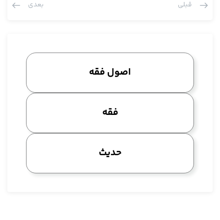
قبلی
بعدی
عادتا این طور مراد می شود، باید طبق ظواهر لفظی فرض بر این باشد
که هم یقین هست هم شک هست، باید هر دو باشد یعنی وقتی
گفت لا تنقض الیقین بالشک فرض هر دو را کرده، هم یقین را هم
شک را و از آن ور هم جنبه تکلیف دارد، لاتنقض یا لا یزول ولو به صیغه
نفی است لکن جنبه تکلیف دارد یعنی باید در اختیار انسان باشد که
اصول فقه
انسان بتواند آن را انجام بدهد یا انجام ندهد.
اگر ما باشیم و این تعبیر لا تنقض، با قطع نظر از احتمالاتی که داده
شده این تصویرش باید این جوری باشد که باید فرض یقین بکنیم،
فقه
فرض شک بکنیم و فرض این نکنیم که احدهما می خواهد دیگری را
از بین ببرد، اگر بخواهد احدهما دیگه فرض هر دو نمی شود مثلا
کسانی که گفتند در استصحاب شما شک را منفی می کنید، ملغی می
حدیث
کنید، این نباید مراد بشود چون فرضش این است که هم یقین هست
هم شک است یا اگر قاعده شک ساری که انسان یقین به یک چیزی
پیدا می کند بعد در همان یقینش شک می کند اصطلاحا شک ساری
می گویند یعنی خود یقین متزلزل می شود فی ذاته، شک در خود او،
این هم نباید مراد از حدیث باشد، این هم نمی شود مراد از حدیث