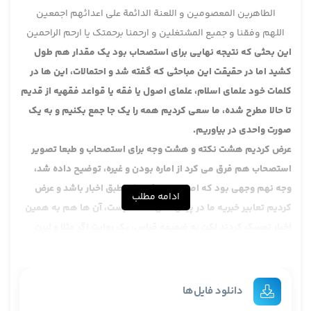
الطاهرین المعصومین و اللعنة الدائمة علی اعدائهم اجمعین
اللهم وفقنا و جمیع المشتغلین و ارحمنا برحمتک یا ارحم الراحمین
این بحثی که نتیجه نهایی برای استصحاب بود یک مقدار هم طول
کشید اما در حقیقت این مباحثی که گفته شد و احتمالات، این ها در
کلمات خود علمای اسلام، علمای اصول یا فقه یا قواعد فقهیه از قدیم
تا حالا مطرح شده، ما سعی کردیم همه را یک جا جمع بکنیم و به یک
صورت واحدی در بیاوریم.
عرض کردیم هشت نکته و هشت وجه برای استصحاب و طبعا تصویر
استصحاب هم فرق می کرد از اماره بودن و غیره، توضیح داده شد،
وجه نهم وجهی بود که اصحاب ما رفتند که طبق اخبار باشد و عرض
ادامه مطلب
کردیم تعابیر خبریه ما در پیش اهل سنت نیست، آن ها هم به همین
اخبار تمسک کردند لکن به ضمیمه قیاس، یک روایت اگر مثلا و لیبن
علی ما استیقن، لکن ما تعابیر بیشتری داشتیم و این که اصحاب متاخر
ما از قرن دوازدهم به بعد به همین اخبار عمل کردند و منشا رو آوردن
به حجیت استصحاب شد و به مناسبت اخبار عرض کردیم متن لا تقنض
دانلود فایل‌ها
الیقین بالشک حدودا دوازده احتمال در آن ذکر شد یعنی هشت تا