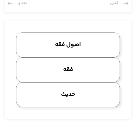
قبلی
بعدی
نیامد همان عدم جعل را استصحاب می کنیم، از آن طرف هم چون قبل
از این مسئله­ی حرمت بود این حرمت را هم می شود استصحاب کرد،
آن وقت پس هر دو استصحاب جاری می شوند به تعبد، لا تنقض
الیقین بالشک و در نتیجه تعارض پیدا می کنند و هر دویشان هم
ساقط می شود، این خلاصه نظر این آقایان.
اصول فقه
ما عرض کردیم استصحاب را اصلا به تعبد قبول نکردیم، اشکال ما با
آقایان سر مبناست، اصل مبنا، اشکال به این بود که استصحاب را به
تعبد قبول نکردیم و به سیره عقلائی و به ارتکاز عقلائی به نظر ما ثابت
فقه
شد، این یک اشکال کلی که برای آقایان هست و بر فرض هم چون
نگفته بود م چند دفعه می خواستم بگویم یادم رفت، ما بر فرض هم
این روایات را به استصحاب بزنیم علی تقدیر این که قبول بکنیم به
حدیث
ذهن نمی آید که در روایات اوسع از ارتکاز عقلایی باشد، خوب دقت
بکنید چون عرض کردیم اگر یک مطلب عقلایی بود اگر بنا شد عقلایی
باشد شارع آن را امضا کرد اگر اوسع از ما عند العقلا امضا نکرد به
همان مقدار عقلائیش امضا شده، این قاعده کلی است دیگه لذا بین
مرحوم آقای خوئی با مشهور علما اختلاف است در سر قاعده فراغ،