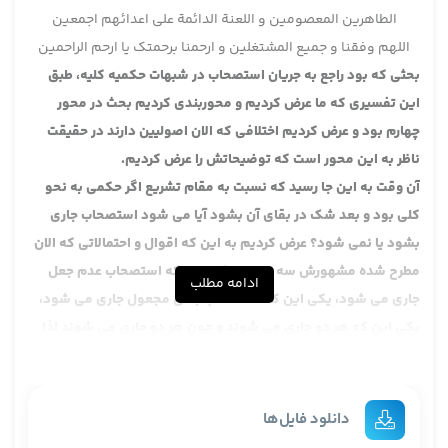
الطاهرین المعصومین و اللعنة الدائمة علی اعدائهم اجمعین
اللهم وفقنا و جمیع المشتغلین و ارحمنا برحمتک یا ارحم الراحمین
بحثی که بود راجع به جریان استصحاب در شبهات حکمیه کلیه، طبق
این تفسیری که ما عرض کردیم و محوربندی کردیم بحث در محور
چهارم بود و عرض کردیم اختلافی که الان اصولیین دارند در حقیقت
ناظر به این محور است که توضیحاتش را عرض کردیم.
آن وقت به این جا رسید که نسبت به مقام تشریع اگر حکمی به نحو
کلی بود و بعد شک در بقای آن بشود آیا می شود استصحاب جاری
بشود یا نمی شود؟ عرض کردیم به این که اقوال و احتمالاتی که الان
مطرح شده مشهورش سه تاست، یکی این که استصحاب عدم جعل
ادامه مطلب
جاری می شود، یکی این که استصحاب بقای مجعول جاری می شود،
یکی این که هر دو جاری می شوند و چون هر دو جاری می شوند لذا
تعارض پیدا می کنند و لذا هیچ کدامش هم جاری نمی شوند، نه عدم
جعل و نه بقای مجعول و عرض کردیم این نظر مرحوم آقای خوئی
است، خب شاگردان ایشان که با ایشان مخالفند البته بحث مربوط به
دانلود فایل‌ها
فقط شاگردان ایشان نیست، بحث از زمان مرحوم نراقی یعنی حدود