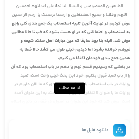
الطاهرین المعصومین و اللعنة الدائمة علی اعدائهم اجمعین
اللهم وفقنا و جمیع المشتغلین و ارحمنا برحمتک یا ارحم الراحمین
عرض کردیم در نهایت آخرین تنبیه استصحاب یک جمع بندی کلی راجع
به استصحاب و احتمالاتی که در او هست بشود که خب تا حالا مطالبی
عرض شد. البته بنا بود سابقا که عین عبارات اهل سنت، شیعه و
غیرهم خوانده بشود اما دیدیم خیلی طول می کشد حالا فعلا به
همین جمع بندی خودمان اکتفا می کنیم.
در بخشی که رسیدیم قسم نهم یا دهم در باب استصحاب بود که آن
را از باب تعبد قبول بکنیم، خود این بحث خیلی راحت است، تعبد
روایات در باب استصحاب باشد لکن چون تعبدی که ما الان داریم در
ادامه مطلب
روایات ما با عنوان لا تنقض الیقین بالشک است، به این عنوان آمده
است، عرض شد که خود این عنوان در اصول، در فقه، در دنیای اسلام
مطرح شده و از آن معانی متعدد فهمیدند لذا این معانی را که ما امروز
هم می خواهیم نقل بکنیم احتمالات خود استصحاب نیست، احتمالات
لا تنقض الیقین است، دلیل استصحاب. چون این هم باز احتمالاتی
دانلود فایل‌ها
دارد خود این لا تنقض نه عنوان استصحاب. تا این جا ما عنوان