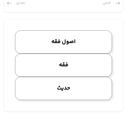
قبلی
بعدی
نیست لکن اشعار هست که مادام یقین داشته، طهارت داشته به
مجرد وسواس و خیال بهش اعتنا نکن و یکی هم در باب شک در
رکعات است که فلیبن علی یقینه، گفتیم آنی که آن ها دارند این است
یعنی آن چه که در کلمات اهل سنت به عنوان حدیث است این است.
امروز که باز دو مرتبه نگاه کردم دیدم که در صحیح مسلم، البته این
اصول فقه
حدیث را دیدم از غیر صحیح مسلم تخریج نکردند، آیا منحصر در صحیح
مسلم است یا نه؟ احتمال می دهم به هر حال چون این حدیث در
بخاری هم هست لکن این متن منحصر است یعنی فعلا منحصرا من
فقه
دیدم، به این دستگاه ها مراجعه نکردم که ببینم این متن را کس
دیگری هم نقل کرده یا نه. در آن جا متن این حدیثی که در باب شک در
رکعات است این طور است که فلیطرح الشک و لیبنَ علی ما استیقن،
حدیث
این جا طرح شک دارد، فلیطرح الشک و لیبن علی ما استیقن، این عبارت
در صحیح مسلم است و در الاشباه و النظائر سیوطی هم شبیه این را
از شافعی نقل کرده و قال الشافعی لکن در حاشیه کتاب که مصدر
داده از تالیفات خود شافعی نیست، حالا اگر در این دستگاه ها نگاه
بکنید خب تالیفاتش که یکی الام است، یکی الرسالة است، یکی از