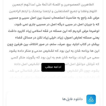
الطاهرین المعصومین و اللعنة الدائمة علی اعدائهم اجمعین
اللهم وفقنا و جمیع المشتغلین و ارحمنا برحمتک یا ارحم الراحمین
عرض شد راجع به مناسبت استصحاب نسبت بین اصل سببی و مسببی
که با جریان اصل در سببی دیگه اصل در مسببی جاری نمی شود،
توضیحا عرض کردیم که این مسئله در فقه اسلامی زیاد کاربرد داشت
یعنی مسئله تعارض اصول، زیاد، خیلی زیاد لکن در مسائل قضاء
بیشتر، در کتاب اجاره، بیع، صرف، سلم، در صور اختلاف بین طرفین چون
این ها برنامه شان به این بود که تشخیص مدعی و منکر داده بشود
سعی می کردند، برنامه شان هم به این بود که بگویند منکر کسی
که قولش موافق اصل است سعی می کردند تشخیص اصل داده
ادامه مطلب
بشود، چون اگر تشخیص اصل داده می شود منکر شناسائی می شد.
آن وقت این ها در مقام اصل که آمدند توضیحش را عرض کردیم غیر
از اصلی که در مصب دعوا جاری می کردند گاهی به لوازم دعوا هم
نگاه می کردند که مثلا این که این حرف را می زند لازمه اش این است
و اگر این باشد اصالت فلان این لازمه را نفی می کند لذا خیلی از جاها
دانلود فایل‌ها
می آمدند می گفتند این اصل که می گوید این آقا موافقش است