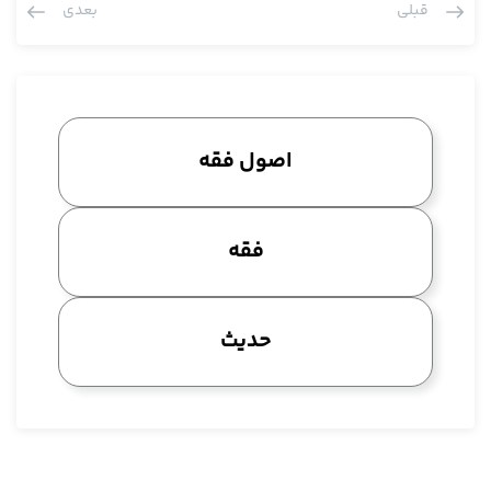
قبلی
بعدی
شیخ هم مخصوصا به نظر بنده این دو بزرگوار مرحوم آقای نائینی و
عراقی خیلی در این مسئله کار کردند برای تنقیح اصول.
و عرض شد به این که تفکر کلی غالبا بر این بود که بین این ها تعارض
است و عده ای هم گفتند نه این تعارض مستقر نیست بلکه نسبت آن
ها تخصیص است، شاید این تفکر تخصیص رائج بوده، الان هم شاید
اصول فقه
بعضی از معاصرین.
از زبان مرحوم شیخ صحبتی، بحثی به نام حکومت آمد حتی مثلا نسبت
بین قاعده تجاوز و استصحاب که حکومت باشد، تخصیص نباشد که
فقه
توضیحاتش گذشت، دیگه احتیاج به تکرار ندارد.
این مطلب را هم به این مطلب ادامه بحث که پیدا کرد خب تقریبا
توانستند این قسمت را هم درست بکنند چون مثلا استصحاب می
حدیث
گفت شما رکوع ندارید، یقین به قیام داشتید الان در سجده هستید
استصحاب عدم رکوع جاری می شود، قاعده فراغ هم می گفت یعنی لا
تنقض الیقین بالشک شاملش می شود.
قاعده فراغ هم می گفت، قاعده تجاوز هم می گفت اگر رد شدی مثلا
بلی قد رکعت، این جا تو رکوع کردی، اگر شارع وظیفه قرار داد در این