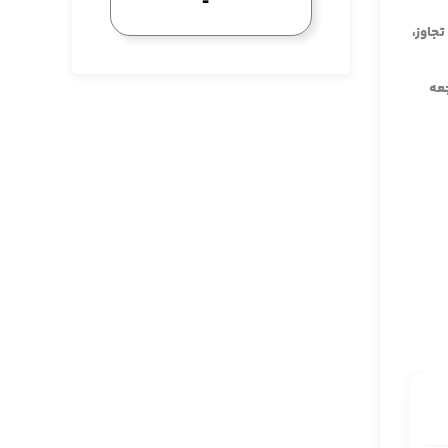
جاوز،
جعه