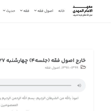
خانه
اصول فقه
فقه
حدیث
خارج اصول فقه (جلسه4) چهارشنبه 1398/06/27
1398-1399
،
اصول فقه
اعوذ بالله من الشیطان الرجیم، بسم الله الرحمن الرحیم و
المعصومین و 