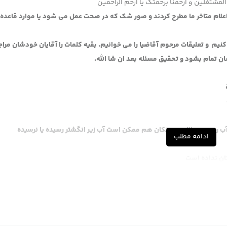
المشتغلین و ارحمنا برحمتک یا ارحم الراحمین
علام متاخر ما مطرح کردند و صور شک که در صحت عمل می شود یا موارد قاعده ت
کنیم و تعلیقات مرحوم آقاضیا را می خوانیم. بقیه کلمات را آقایان خودشان مرا
ان تمام بشود و تحقیق مسئله بعد ان شا الله.
 آب رسیده، حالا بدون تکان هم ممکن است آب زیر انگشتر رسیده یا نرسیده
ادامه مطلب
کان نداده است
 به،