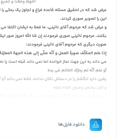
اللهم وفقنا و جمیع 
عرض شد که در تحقیق مسئله قاعده فراغ و تجاوز یک بحثی را ا
این را تصویر صوری کردند.
و عرض شد که مرحوم آقای نائینی، ما فعلا به ایشان اکتفا می 
بکنند. مرحوم نائینی صوری فرمودند إن شا الله امروز صور ایش
صورت دیگری که مرحوم آقای نائینی فرمودند:
إذا علم المكلّف صورة العمل و أنّه صلّى إلى هذه الجهة المعيّنة
می داند به این جهت نماز خوانده اما نمی داند قبله است یا نه
أو علم أنّه لم يحرّك الخاتم في يده
یقین دارد انگشتر را در دستش تکان نداده، فقط نمی داند آیا
و لكن يحتمل وصول الماء تحته
این شک می کند که آیا آب رسیده اما می داند که انگشتر را ت
ایشان می فرماید:
فالأقوى: عدم جريان القاعدة فيه،
در این صورت قاعده جاری نیست.
دانلود فایل‌ها
فانّ الشكّ فيه لا يتمحّض في جهة انطباق المأتي به على المأمور