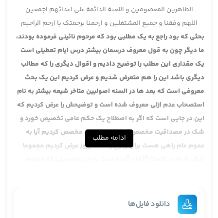
الطاهرین المعصومین و اللعنة الدائمة علی اعدائهم اجمعین
اللهم وفقنا و جمیع المشتغلین و ارحمنا برحمتک یا ارحم الراحیم
بحثی که بود راجع به یک مطلبی بود که مرحوم نائینی فرموده بودند،
ما دیگر چون به قول معروف درسمان بیشتر درس ایام تعطیلی است
یک مقداری این مطلب را توضیح دادیم و اقوال دیگری را که مطالب
دیگری باشد این را هم متعرض شدیم و عرض کردیم این یک بحث
معروفی است که بعد ها در السنه اصولیین متاخر شیعه بیشتر به نام
استصحاب عدم ازلی معروف شده است و توضیحش را عرض کردیم که
این در جایی است که اگر به اصطلاح یک حکم عامی تخصیص خورد و
شک در مصداقیت مخصص کردیم، مصادیق مخصص کردیم آیا به
ادامه مطلب
عموم عام راهی هست برای رجوع یا نه؟ دیروز عرض کردیم مجموعا
شش تا راه در کلمات آقایان آمده است به این مناسبتی که مرحوم
نائینی فرمودند ما بحث را توسعه دادیم و یک مقدار از بحث خارج
شدیم چون فوائد فراوان دارد، البته این بحث مقدمات و موخرات دیگر
هم دارد، به این مقداری نیست که من الان طرح کردم. مطالب دیگر
دانلود فایل‌ها
هم دارد که آن در جای خودش، فعلا در این حدی که مربوط به مانحن