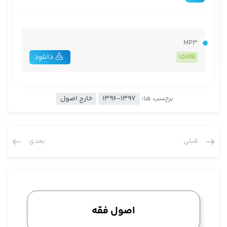
MP3
15MB
دانلود
برچسب ها:
1396-1397
خارج اصول
قبلی
بعدی
اصول فقه