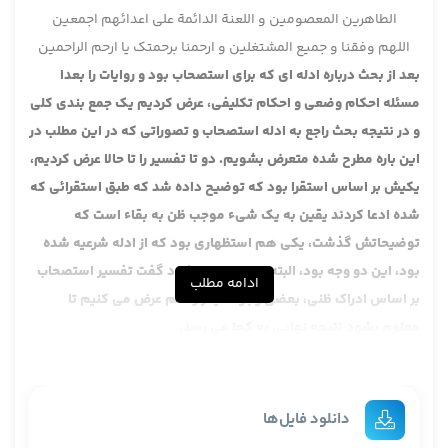
الطاهرین المعصومین و اللعنة الدائمة علی اعدائهم اجمعین
اللهم وفقنا و جمیع المشتغلین و ارحمنا برحمتک یا ارحم الراحمین
بعد از بحث درباره ادله ای که برای استصحاب بود و روایات را بعدا
مسئله احکام وضعی و احکام تکلیفی، عرض کردیم یک جمع بندی کلی
و در نتیجه بحث راجع به ادله استصحاب و تصوراتی که در این مطلب در
این باره مطرح شده متعرض بشویم. دو تا تفسیر را تا حالا عرض کردیم،
یکیش بر اساس استقرا بود که توضیح داده شد که طبق استقرائی که
شده ادعا کردند یقین به یک شیء موجب ظن به بقاء است که
توضیحاتش گذشت، یکی هم استظهاری بود که از ادله شرعیه شده
بود، این دو وجه بود، البته وجه اول می شود گفت تفسیر استصحاب
ادامه مطلب
بر اساس ادراک ظنی، بعضی وجوه دیگر را هم عرض می کنیم تا
معلوم بشود نتیجه نهایی به کجا می رسد.
وجه سوم شبیه همین بحث ادراک ظنی است، ادراکی است، یک تفسیر
ادراکی برای استصحاب است لکن مبنی بر یک نکته دیگری است و آن
یک نکته ای نیست که از خارج باشد، خود واقع یقین به حدوث این را
دانلود فایل‌ها
اقتضا می کند، به این معنا که اگر انسان یقین به حدوث پیدا کرد در