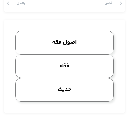
قبلی
بعدی
کنیم، این خلاصه اش، بعدها این هی تطور پیدا کرد شد دلیل
انسدادی که ما داریم، انسداد مفصل و مقدمات و چند تا مقدمه و
نتیجه و تنبیهات، این همان دلیل اولی است که اهل سنت اقامه
کردند، من در بحث حجیت قطع عرض کردیم این مسئله خیلی در
ابتدایش بسیط بود چون ما یقین به احکام نداریم ظن حجت است، و
اصول فقه
مراد از حجیت ظن در این جا، ظن در احکام کلی نه در موضوعات خارجی،
در احکام کلی که حکم الهی این است ظن حجت است، البته در احکام
کلیه آمدند یک قیدی زدند که این ظن باید برای مجتهد حاصل بشود،
فقه
إذا اجتهد الحاکم که در صحیح بخاری دارد این را از قول ابوموسی
اشعری، إذا اجتهد الحاکم فاصاب فله اجران و إن اخطا فله اجرٌ واحد،
این که إذا اصاب المجتهد این عنوان نص نیست، این عنوانی است که
حدیث
بعدها در آوردند، عنوان نصی که آن ها دارند إذا اجتهد الحاکم و إن
أصاب فله اجران و إن اخطا فله اجرٌ واحد که عرض کردیم در صحیح
بخاری از ابوموسی اشعری نقل شده، این راجع به این نکته پس ظن را
و کرارا عرض کردیم تدریجا این بحث هم در میان اهل سنت رائج شد
که اگر ظن حجت بشود قطع و یقین به طریق اولی حجت است، این