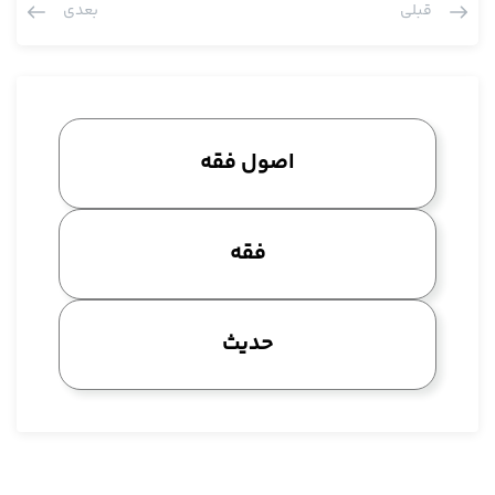
قبلی
بعدی
لا تفعل نیست، نه در خود قرآن مختص به صیغه لا تفعل است و نه در
روایات چه از روایات نبویه و چه ولویه، در هر دو روایات اختصاص به
صیغه ندارد و لذا به ذهن ما خوب بود این بحث مستوفا خودش گفته
می شد و اضافه بر الفاظ در احکام تکلیفی دلالت های لفظی و الفاظ در
احکام وضعی هم بکار برده می شد، به هر حال من عرض کردم این
اصول فقه
یک نقصی در اصول ما این ترتیبی که ما الان داریم در کتب اصول ما
هست، این در سابق نبود، این نقص وجود نداشت اما هست، آن وقت
یک مقدار از این نقص ها به یک مناسبت های متعددی جابجا شده
فقه
مثلا در بحث استصحاب آقایان هم احکام وضعی و تکلیفی را مطرح
کردند، این باز خودش جای خودش داشت، نه این که در استصحاب
بگوییم، استصحاب جای این بحث نبود، به هر حال ما هم وارد شدیم،
حدیث
عرض کردیم اهل سنت هم وارد شدند و طبعا آن مقداری که ما وارد
شدیم خیلی کمتر بود از آن مقداری که اهل سنت چون این ها مفصل
در حقیقت احکام تکلیفیه، تقسیم احکام تکلیفیه، خیلی با تفسیر
بیشتری وارد شدند. به هر حال این طرح کلی بحث ماست، من بگویم
که کجا هستیم، ما در استصحاب بودیم و از این بحث خارج شدیم، سرّ