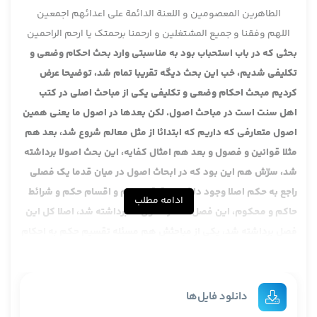
الطاهرین المعصومین و اللعنة الدائمة علی اعدائهم اجمعین
اللهم وفقنا و جمیع المشتغلین و ارحمنا برحمتک یا ارحم الراحمین
بحثی که در باب استحباب بود به مناسبتی وارد بحث احکام وضعی و
تکلیفی شدیم، خب این بحث دیگه تقریبا تمام شد، توضیحا عرض
کردیم مبحث احکام وضعی و تکلیفی یکی از مباحث اصلی در کتب
اهل سنت است در مباحث اصول. لکن بعدها در اصول ما یعنی همین
اصول متعارفی که داریم که ابتدائا از مثل معالم شروع شد، بعد هم
مثلا قوانین و فصول و بعد هم امثال کفایه، این بحث اصولا برداشته
شد، سرّش هم این بود که در ابحاث اصول در میان قدما یک فصلی
راجع به حکم اصلا وجود داشت، حقیقت حکم و اقسام حکم و شرائط
ادامه مطلب
حاکم و محکوم، این فصل کلا در اصول ما برداشته شد، اصلا کل این
فصل برداشته شد، یکی از مباحثش هم مسئله تقسیم حکم به احکام
خمسه، حقیقت وجوب، حقیقت استحباب، حقیقت کراهت و کار خوبی
هم بوده یعنی انصافش که باید این بحث وجود داشت یعنی
متاسفانه این بحث برداشته شد، حتی من سابقا هم عرض کردم که
دانلود فایل‌ها
اگر دست ما باشد این بحث را باید در دو صورت مطرح بکنیم، یکی