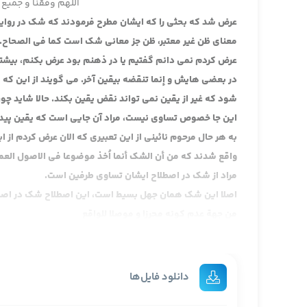
اللهم وفقنا و جمیع 
عرض شد که بحثی را که ایشان مطرح فرمودند که شک در روایا
معنای ظن غیر معتبر، ظن جز معانی شک است کما فی الصحاح. من
عرض کردم نمی دانم گفتیم یا در ذهنم بود عرض بکنم، بیشتر
در بعضی هایش و إنما تنقضه بیقین آخر. می گویند از این که 
شود که غیر از یقین نمی تواند نقض یقین بکند. حالا شاید چو
این جا خصوص تساوی نیست، مراد آن جایی است که یقین پیدا 
به هر حال مرحوم نائینی از این تعبیری که الان عرض کردم از ای
واقع شدند که من أن الشک أنما اُخذ موضوعا فی الاصول العمل
مراد از شک در اصطلاح ایشان تساوی طرفین است.
اصلا این شک همان جهل بسیط است، این اصطلاح شک در اص
من جهة عدم کونه
محرزا و موصلا للواقع
یعنی مرحوم نائینی یک حرفی دارند که اصولا در شک هیچ ن
ایجاد کشف در باب شک معنا ندارد یعنی یک تقسیم ثلاثی کرد
در آن جا می گویند امکان ندارد حجت نیست چون کشفش تمام
دانلود فایل‌ها
و مرارا عرض کردیم مبنای مرحوم نائینی و تا یک حدی با اختل