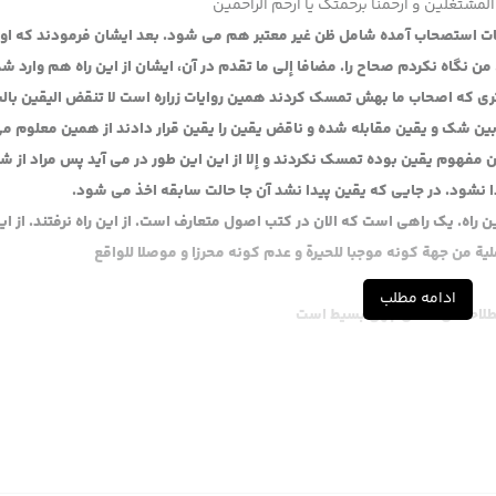
المشتغلین و ارحمنا برحمتک یا ارحم الراحمین
ت استصحاب آمده شامل ظن غیر معتبر هم می شود. بعد ایشان فرمودند که اول
 نگاه نکردم صحاح را. مضافا إلی ما تقدم در آن، ایشان از این راه هم وارد شد
ی که اصحاب ما بهش تمسک کردند همین روایات زراره است لا تنقض الیقین با
بین شک و یقین مقابله شده و ناقض یقین را یقین قرار دادند از همین معلوم م
ن مفهوم یقین بوده تمسک نکردند و إلا از این این طور در می آید پس مراد از ش
نشود. در جایی که یقین پیدا نشد آن جا حالت سابقه اخذ می شود.
ن راه. یک راهی است که الان در کتب اصول متعارف است. از این راه نرفتند. از این
یة من جهة کونه موجبا للحیرة
و عدم كونه محرزا و موصلا للواقع
ادامه مطلب
طلاحشان همان جهل بسیط است
حوه ای از جهت کشف نیست چون تساوی طرفین است لذا تتمیم کشف یعنی ایجاد
ند که یا شک است یا ظن است یا علم. در علم چون احراز تمام است، کاشف تمام
 است. در ظن چون کشف ناقص است می شود آن کشف ناقص را تتمیم بکند. لذا 
اف تعبیر مرحوم آقاضیا، مرحوم آقای خوئی مبانیشان در باب حجیت حجج همین تتم