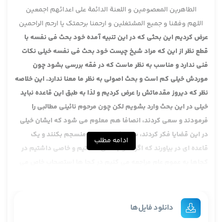
الطاهرین المعصومین و اللعنة الدائمة علی اعدائهم اجمعین
اللهم وفقنا و جمیع المشتغلین و ارحمنا برحمتک یا ارحم الراحمین
عرض کردیم این بحثی که در این تنبیه آمده خود بحث فی نفسه با
قطع نظر از این که مراد شیخ چیست خود بحث فی نفسه خیلی نکات
فنی ندارد و مناسب به نظر ماست که در فقه بررسی بشود چون
موردش خیلی کم است و بحث اصولی به نظر ما معنا ندارد. این خلاصه
نظر که دیروز مقدماتش را عرض کردیم و لذا به طبق این قاعده نباید
خیلی در این بحث وارد بشویم لکن چون مرحوم نائینی مطالبی را
فرمودند و سعی کردند، انصافا هم معلوم می شود که ایشان خیلی
در این قضایا فکر کردند، سعی کردند این را منسجم بکنند و یک
ادامه مطلب
قاعده ای در بیاورند که اگر عموم عامی داشتیم و خاصی داشتیم در
کجاها به عموم عام مراجعه می کنیم در کجا ها استصحاب خاص می
کنیم. ایشان یک تفصیل و ضابطه ای گذاشتند و آخرش هم این
تفصیل را دادند که در یک موارد فقط رجوع به عموم عام می کنیم و
در یک موارد هم فقط به استصحاب. دوران هم بینشان نیست، این
دانلود فایل‌ها
خلاصه طرح ایشان است چون طرح ایشان یک مقدماتی دارد که بعضی