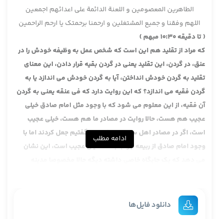
الطاهرین المعصومین و اللعنة الدائمة علی اعدائهم اجمعین
اللهم وفقنا و جمیع المشتغلین و ارحمنا برحمتک یا ارحم الراحمین
( تا دقیقه 10:30 مبهم )
که مراد از تقلید هم این است که شخص عمل به وظیفه خودش را در
عنق، در گردن، این تقلید یعنی در گردن بقیه قرار دادن، این معنای
تقلید به گردن خودش انداختن، آیا به گردن خودش می اندازد یا به
گردن فقیه می اندازد؟ که این روایت دارد که فی عنقه یعنی به گردن
آن فقیه، از این معلوم می شود که با وجود مثل امام صادق خیلی
عجیب هم هست، حالا روایت در مصادر ما هم هست، خیلی عجیب
است، اگر در مصادر اهل سنت بود خب می گفتیم جعل کردند اما با
ادامه مطلب
وجود امام صادق از ربیعه جواب بدهد خیلی عجیب است، این نشان
می دهد که یک جایگاه خاصی داشته دیگه حالا مخصوصا مدینه
اصطلاحا مدینه را مکتب سنت می دانند یعنی معتقدند که اصلا مدینه
طبیعتش این بود که از در و دیوار مدینه سنت رسول الله می بارید،
فرزندان صحابه، نوه های صحابه، این ها همه بودند و لذا مدینه
دانلود فایل‌ها
خودش طبیعتش طبیعت سنت است.