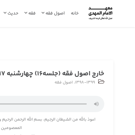
خانه
اصول فقه
فقه
حدیث
خارج اصول فقه (جلسه16) چهارشنبه 1398/07/17
1398-1399
،
اصول فقه
اعوذ بالله من الشیطان الرجیم، بسم الله الرحمن الرحیم و
المعصومین و 