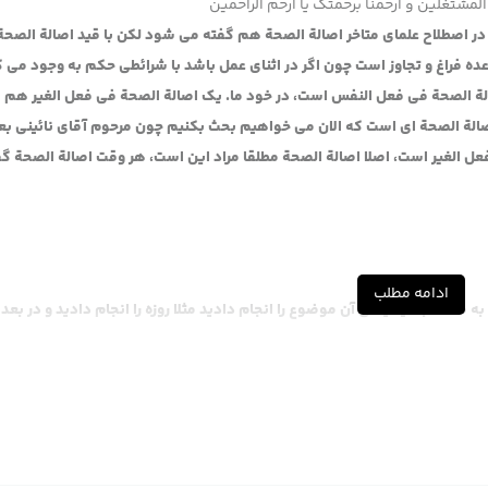
المشتغلین و ارحمنا برحمتک یا ارحم الراحمین
وز در اصطلاح علمای متاخر اصالة الصحة هم گفته می شود لکن با قید اصالة الصح
 فراغ و تجاوز است چون اگر در اثنای عمل باشد با شرائطی حکم به وجود می ک
لة الصحة فی فعل النفس است، در خود ما. یک اصالة الصحة فی فعل الغیر ه
صالة الصحة ای است که الان می خواهیم بحث بکنیم چون مرحوم آقای نائینی بع
 الغیر است، اصلا اصالة الصحة مطلقا مراد این است، هر وقت اصالة الصحة گف
ادامه مطلب
صحت بکنید یعنی آن موضوع را انجام دادید مثلا روزه را انجام دادید و در بعد ا
یکنم
نیست، آن چه که مربوط به دیگری باشد اصالة الصحة فی فعل الغیر است مثلا باز
ید ان شا الله درست است یا همان اصالة التذکیة، قاعده سوق مسلمان ها، شما
شت مذکی است، این اصالة الصحة فی فعل الغیر است.