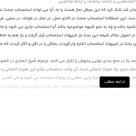
المشتغلین و ارحمنا برحمتک یا ارحم الراحمین
و صادر شد شک کرد که این مبطل نماز هست یا نه، آیا می تواند استصحاب صحت نماز
 است. این اصطلاحا استصحاب صحت در اثنای عمل. در نماز، در طواف، در سعی. ف
حکمیه باشد و چه به نحو شبهه موضوعیه باشد آیا استصحاب جاری می شود یا جا
اصول متاخر شیعه این بحث جز تنبیهات استصحاب قرار گرفت و باز هم به خاطر
 بحث در تنبیهات استصحاب اشاره وار آوردند بحثش را در اقل و اکثر کردند که ما 
 باز در جمع بندی نهایی وجهش را تکرار می کنم. مرحوم شیخ انصاری در خص
 نماز دارای یک هیئت اتصالی است. آن وقت استصحاب بقای این هیئت اتصالی را ب
در این است که آیا اولا چنین مطلبی از روایات استفاده می شود و علی تقدیر
ادامه مطلب
نیست؟ طبعا چنین مسئله ای را من همیشه عرض کردم برای ارزیابی مسائل، این
ود مثلا بگوییم شارع مقدس در نماز غیر از اجزاء که رکوع و سجود و ذکر رک
د، تشهد قبل از سلام، این ترتیب است. غیر از اینها یک هیئت اتصالی هم فرض کر
 روح که جریان دارد از چشم و گوش و دست و پا و تمام اجزاء دارای یک ارتباطی 
 وقت این هیئت اتصالی در مثل سعی یا مثل طواف ملاحظه نشده است. عرض کرد
جنبه فقهی دارد هر دو نکته اش باید بررسی بشود یعنی گاهی نکته فقهیش بر