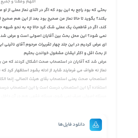
اللهم وفقنا و جمیع 
بحثی که بود راجع به این بود که اگر در اثنای نماز عملی از ا
بکند؟ بگوید تا حالا نماز من صحیح بود بعد از این هم صحیح
کند، اگر در قاطعیت یک عملی شک کرد حالا چه به نحو شبهه 
نمی شود؟ این محل بحث بین آقایان اصولی است و عرض شد در 
ای عرض کردیم در این جلد چهار تقریرات مرحوم آقای نائینی این
از بحث اقل و اکثر ایشان مشغول خواندن بحثیم
عرض شد که آقایان در استصحاب صحت اشکال کردند که من بعد
نماز نه طواف می فرمایند شاید از ادله بشود استظهار کرد که
استصحاب صحت یعنی استصحاب بقای هیئت اتصالی. إنما الکلام 
استفاده آیا این استصحاب درست است یا این استصحاب درست 
مسئله اصولی صرف نمی شود، مسئله فقهی هم در آن داخل می ش
باشد و غیر از ترتیب که رکوع قبل از سجود، سجود قبل از تشه
است مثل یک پیکره واحدی که شما فرض کنید در این پیکره واحد
هم هستند. اسم این هیئت اتصالی در امور اعتباری است. آن
دانلود فایل‌ها
طبق قاعده در این جور مسائلی که هم جنبه اصولی دارد هم 