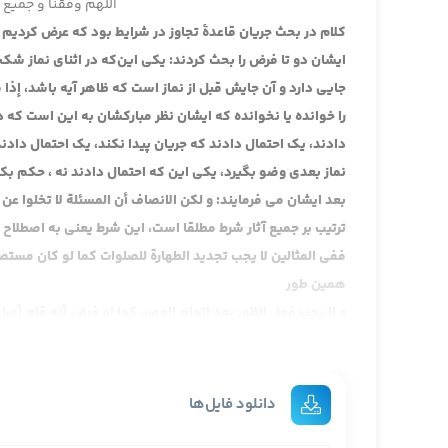
اللهم وفقنا و جمیع ا
کلام در بحث جریان قاعدۀ تجاوز در شرایط بود که عرض کردیم 
ایشان دو تا فرض را بحث کردند: یکی این‌که در اثنای نماز شک 
جایی دارد و آن جایش قبل از نماز است که ظاهر آیه باشد، إ
را خوانده یا نخوانده که ایشان نظر مبارکشان به این است که در
دادند، یک احتمال دادند که جریان پیدا نکند، یک احتمال داد
نماز بعدی وضو بگیرد، یکی این که احتمال دادند نه ، حکم بک
بعد ایشان می فرمایند: و لکن الانصاف أن المسئلة لا تخلوا 
ترتیب بر جمیع آثار شرط مطلقا است، این شرط یعنی به اصطلاح
ففي المثالين لا يجب تجديد الطهارة للصلوات كما لو كان مستص
همین طور
و لا يجب فعل الظهر بعد إتمام العصر، كما لو فرض أنه قام أصل
اگر یک اصل محرزی بود، بینه که واضح است، دیگر ایشان بینه را
بحث ندارد، حالا اگر ایشان فرض اصل محرز کردند که یک اصل 
باشد، مثلا یک چیز این جوری
دانلود فایل‌ها
و لكن الالتزام بذلك في غاية الاشكال که خیلی مشکل است که