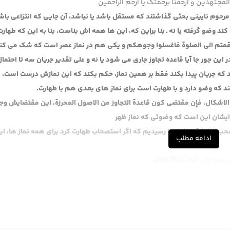
لمجتهدین و ارحمنا برحمتک یا ارحم الراحمین
مرحوم نایینی بحثی گذاشتند که مستقل باشد یا نباشد، آن جایی که انتزاعی باش
کند وضو گرفته یا نه ـ بنا براین که، این ها همه اش بناست، بنا به این که طهار
ذا قمتم الی الصلوة فاغسلوا وجوهکم و یکی هم در نماز عصر است که شک می کن
 این جور جا آیا قاعده تجاوز جاری می شود یا نه و علی تقدیر جریان سه تا احتما
ند که جریان پیدا بکند فقط بر همین نماز، حکم بکند که این نمازش درست است، ب
ند که وضو دارد و با طهارت است برای نماز های بعدی هم با طهارت.
عن الاشکال، فإن مقتضی کون قاعدة التجاوز من الاصول المحرزة، این مقتضایش و
 ایشان این است که وضوئی که نماز ظهر
حب الطهارة، تا این جا رسیدیم که اگر استصحاب طهارت کرد برای همه نماز ها، ا
ادامه مطلب
 محرز على فعل صلاة الظهر.
 مثال نزد، دو نفر عادل بگویند نه آقا تو نماز ظهرت را خواندی، این که هیچی ج
محرز است پس آن قرعه زده است به نام این که قرعه اصل محرز باشد و اطلاق دا
 حکم به طهارت بکنیم