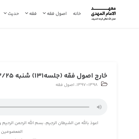
خانه
اصول فقه
فقه
حدیث
خارج اصول فقه (جلسه131) شنبه 1398/03/25
1397-1398
،
اصول فقه
اعوذ بالله من الشیطان الرجیم، بسم الله الرحمن الرحیم و
المعصومین و 