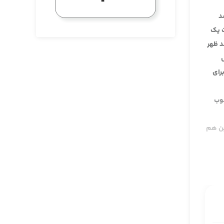
د
ت یک
د ظهر
ل
رای
جوب
ین هم
ای
شته